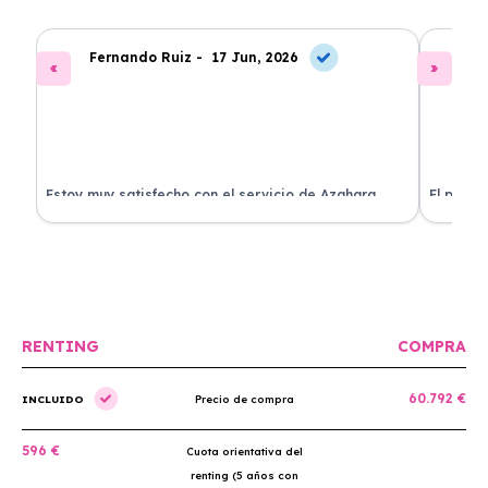
Fernando Ruiz -
17 Jun, 2026
La
Estoy muy satisfecho con el servicio de Azahara
El proce
Renting. El coche está en perfectas condiciones y el
llegó rá
precio es muy competitivo.
buscan r
RENTING
COMPRA
60.792 €
INCLUIDO
Precio de compra
596 €
Cuota orientativa del
renting (5 años con