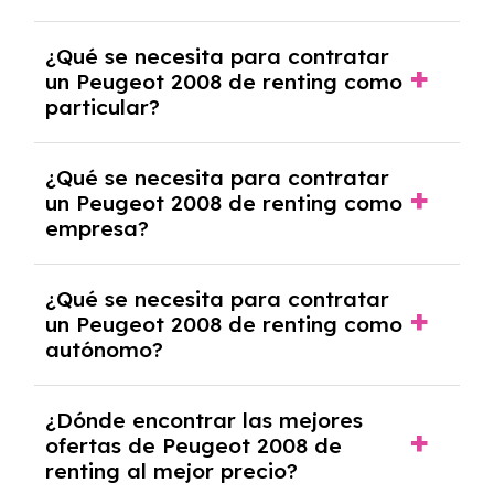
económica.
Generalmente, puedes rescindir el contrato,
¿Qué se necesita para contratar
pero puede haber penalizaciones por
un Peugeot 2008 de renting como
cancelación anticipada. Es importante revisar
particular?
las condiciones del contrato y hablar con un
experto que te asesore.
Se requiere DNI/NIE, justificante de ingresos
¿Qué se necesita para contratar
y, en algunos casos, una consulta de solvencia
un Peugeot 2008 de renting como
crediticia y un pago inicial.
empresa?
Necesitarás el CIF de la empresa,
¿Qué se necesita para contratar
documentación financiera y, en algunos
un Peugeot 2008 de renting como
casos, un informe de solvencia de la empresa
autónomo?
y un pago inicial.
Se necesita DNI/NIE, alta en el régimen de
¿Dónde encontrar las mejores
autónomos, justificante de ingresos y, en
ofertas de Peugeot 2008 de
algunos casos, un informe fiscal y un pago
renting al mejor precio?
inicial.