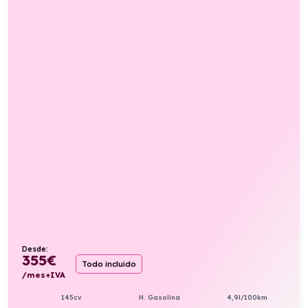
Desde:
355
€
Todo incluido
/mes+IVA
145cv
H. Gasolina
4,9l/100km