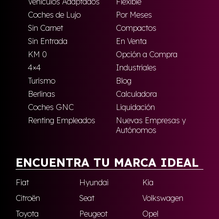
Vehículos Adaptados
Flexible
Coches de Lujo
Por Meses
Sin Carnet
Compactos
Sin Entrada
En Venta
KM 0
Opción a Compra
4×4
Industriales
Turismo
Blog
Berlinas
Calculadora
Coches GNC
Liquidación
Renting Empleados
Nuevas Empresas y
Autónomos
ENCUENTRA TU MARCA IDEAL
Fiat
Hyundai
Kia
Citroën
Seat
Volkswagen
Toyota
Peugeot
Opel