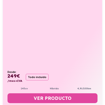
Desde:
249
€
Todo incluido
/mes+IVA
145cv
Híbrido
4,9l/100km
VER PRODUCTO