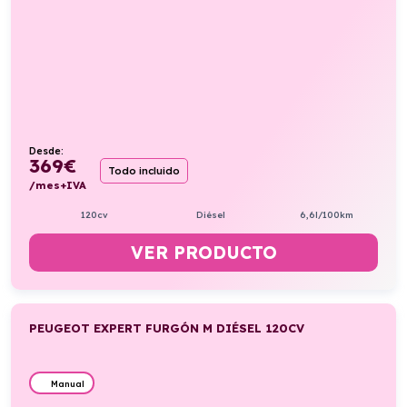
Desde:
369
€
Todo incluido
/mes+IVA
120cv
Diésel
6,6l/100km
VER PRODUCTO
PEUGEOT EXPERT FURGÓN M DIÉSEL 120CV
Manual