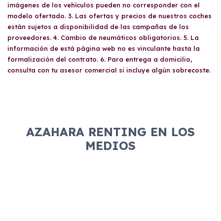
recibo bancario con el IBAN y titular. Además,
imágenes de los vehículos pueden no corresponder con el
también tener una
solvencia económica
deberán entregar el DNI del titular y el carnet
modelo ofertado. 3. Las ofertas y precios de nuestros coches
suficiente y, en el caso de particulares, contar
de conducir principal por ambas caras.
están sujetos a disponibilidad de las campañas de los
con un contrato de trabajo. No se debe
proveedores. 4. Cambio de neumáticos obligatorios. 5. La
pertenecer a ningún registro de morosidad
información de está página web no es vinculante hasta la
(Asnef).
formalización del contrato. 6. Para entrega a domicilio,
consulta con tu asesor comercial si incluye algún sobrecoste.
AZAHARA RENTING EN LOS
MEDIOS