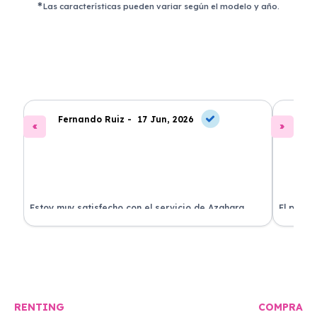
Las características pueden variar según el modelo y año.
Fernando Ruiz -
17 Jun, 2026
La
Estoy muy satisfecho con el servicio de Azahara
El proce
Renting. El coche está en perfectas condiciones y el
llegó rá
precio es muy competitivo.
buscan r
RENTING
COMPRA