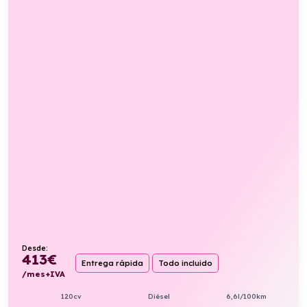
Desde:
413
€
Entrega rápida
Todo incluido
/mes+IVA
120cv
Diésel
6,6l/100km