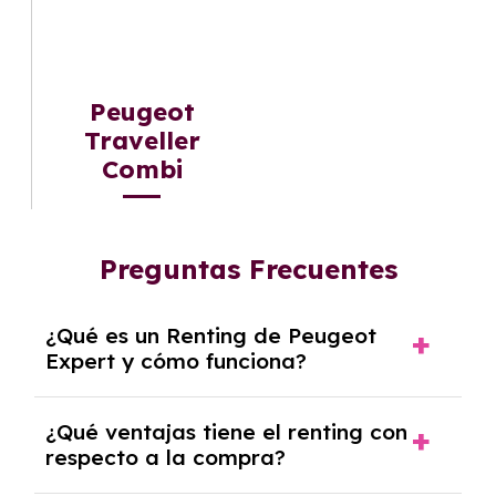
Peugeot
Traveller
Combi
Preguntas Frecuentes
¿Qué es un Renting de Peugeot
Expert y cómo funciona?
El
Renting de Peugeot Expert
es una
¿Qué ventajas tiene el renting con
modalidad de alquiler a medio y largo plazo,
respecto a la compra?
que oscila entre 2 y 6 años, dependiendo del