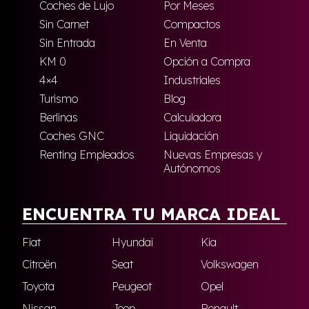
Coches de Lujo
Por Meses
Sin Carnet
Compactos
Sin Entrada
En Venta
KM 0
Opción a Compra
4×4
Industriales
Turismo
Blog
Berlinas
Calculadora
Coches GNC
Liquidación
Renting Empleados
Nuevas Empresas y
Autónomos
ENCUENTRA TU MARCA IDEAL
Fiat
Hyundai
Kia
Citroën
Seat
Volkswagen
Toyota
Peugeot
Opel
Nissan
Jeep
Renault