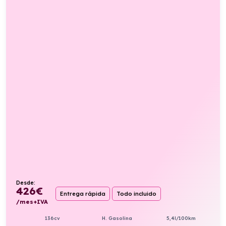
Desde:
426
€
Entrega rápida
Todo incluido
/mes+IVA
136cv
H. Gasolina
5,4l/100km