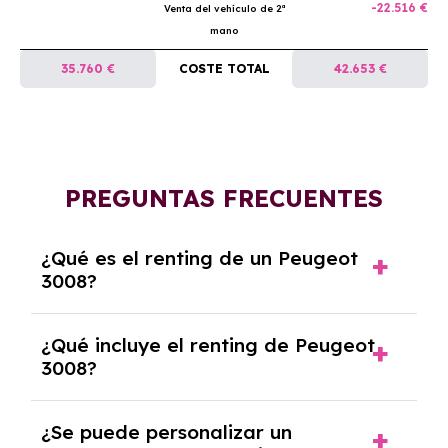
-22.516 €
Venta del vehículo de 2ª
mano
35.760 €
COSTE TOTAL
42.653 €
PREGUNTAS FRECUENTES
¿Qué es el renting de un Peugeot
3008?
El renting de un Peugeot 3008 es un contrato
¿Qué incluye el renting de Peugeot
de alquiler a largo plazo en el que pagas una
3008?
cuota mensual fija por el uso del coche
durante un periodo determinado,
El renting incluye el uso y disfrute del coche,
generalmente entre 2 y 5 años.
¿Se puede personalizar un
seguro a todo riesgo, mantenimiento,