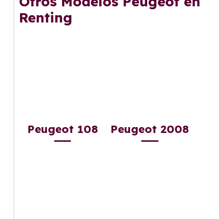
Otros Modelos Peugeot en
gusta cambiar de coche cada pocos años.
Renting
Peugeot 108
Peugeot 2008