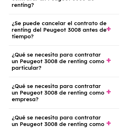
renting?
mensuales.
No, con el renting tienes la ventaja de que no
¿Se puede cancelar el contrato de
tendrás que pagar ningún tipo de entrada
renting del Peugeot 3008 antes de
salvo en casos que lo exija el proveedor
tiempo?
debido al resultado del estudio de viabilidad
económica.
Generalmente, puedes rescindir el contrato,
¿Qué se necesita para contratar
pero puede haber penalizaciones por
un Peugeot 3008 de renting como
cancelación anticipada. Es importante revisar
particular?
las condiciones del contrato y hablar con un
experto que te asesore.
Se requiere DNI/NIE, justificante de ingresos
¿Qué se necesita para contratar
y, en algunos casos, una consulta de solvencia
un Peugeot 3008 de renting como
crediticia y un pago inicial.
empresa?
Necesitarás el CIF de la empresa,
¿Qué se necesita para contratar
documentación financiera y, en algunos
un Peugeot 3008 de renting como
casos, un informe de solvencia de la empresa