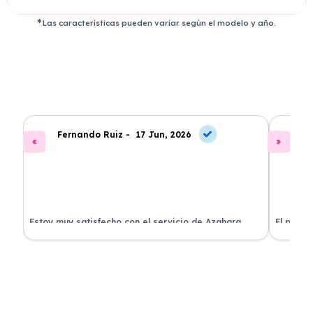
Las características pueden variar según el modelo y año.
Fernando Ruiz -
17 Jun, 2026
La
Estoy muy satisfecho con el servicio de Azahara
El proce
Renting. El coche está en perfectas condiciones y el
llegó rá
precio es muy competitivo.
buscan r