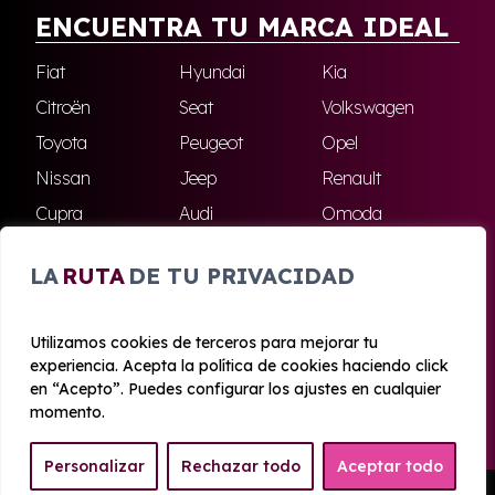
ENCUENTRA TU MARCA IDEAL
Fiat
Hyundai
Kia
Citroën
Seat
Volkswagen
Toyota
Peugeot
Opel
Nissan
Jeep
Renault
Cupra
Audi
Omoda
BMW
Dacia
Mazda
LA
RUTA
DE TU PRIVACIDAD
Skoda
Ford
Todas las marcas
Utilizamos cookies de terceros para mejorar tu
experiencia. Acepta la política de cookies haciendo click
© 2020 - 2026 Azahara Renting
en “Acepto”. Puedes configurar los ajustes en cualquier
Aviso legal y Privacidad
|
Política de cookies
|
Términos
momento.
Personalizar
Rechazar todo
Aceptar todo
Pedir Presupuesto