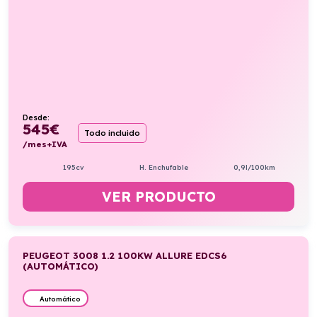
Desde:
545
€
Todo incluido
/mes+IVA
195cv
H. Enchufable
0,9l/100km
VER PRODUCTO
PEUGEOT 3008 1.2 100KW ALLURE EDCS6
(AUTOMÁTICO)
Automático