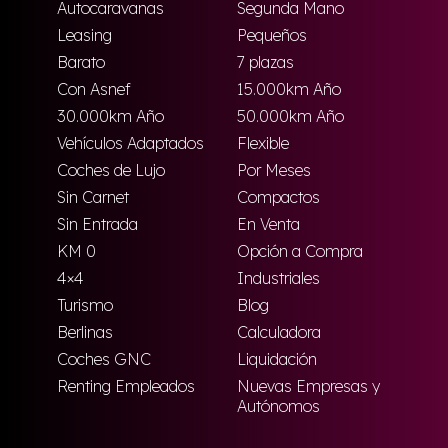
Autocaravanas
Segunda Mano
Leasing
Pequeños
Barato
7 plazas
Con Asnef
15.000km Año
30.000km Año
50.000km Año
Vehículos Adaptados
Flexible
Coches de Lujo
Por Meses
Sin Carnet
Compactos
Sin Entrada
En Venta
KM 0
Opción a Compra
4×4
Industriales
Turismo
Blog
Berlinas
Calculadora
Coches GNC
Liquidación
Renting Empleados
Nuevas Empresas y
Autónomos