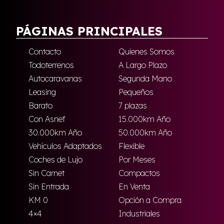
PÁGINAS PRINCIPALES
Contacto
Quienes Somos
Todoterrenos
A Largo Plazo
Autocaravanas
Segunda Mano
Leasing
Pequeños
Barato
7 plazas
Con Asnef
15.000km Año
30.000km Año
50.000km Año
Vehículos Adaptados
Flexible
Coches de Lujo
Por Meses
Sin Carnet
Compactos
Sin Entrada
En Venta
KM 0
Opción a Compra
4×4
Industriales