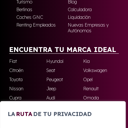
Turismo
Blog
Berlinas
Calculadora
Coches GNC
Liquidación
Renting Empleados
Nuevas Empresas y
Autónomos
ENCUENTRA TU MARCA IDEAL
Fiat
Hyundai
Kia
Citroën
Seat
Volkswagen
Toyota
Peugeot
Opel
Nissan
Jeep
Renault
Cupra
Audi
Omoda
BMW
Dacia
Mazda
LA
RUTA
DE TU PRIVACIDAD
Skoda
Ford
Todas las marcas