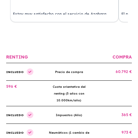
Estoy muy satisfecho con el servicio de Azahara
El proce
Renting. El coche está en perfectas condiciones y el
llegó rá
precio es muy competitivo.
buscan r
RENTING
COMPRA
60.792 €
INCLUIDO
Precio de compra
596 €
Cuota orientativa del
renting (5 años con
10.000km/año)
365 €
INCLUIDO
Impuestos (Año)
973 €
INCLUIDO
Neumáticos (1 cambio de