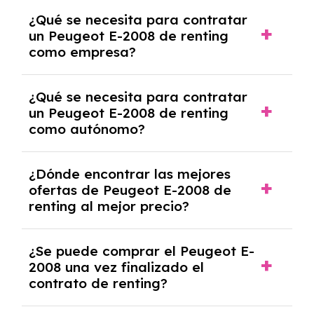
Se requiere DNI/NIE, justificante de ingresos
¿Qué se necesita para contratar
y, en algunos casos, una consulta de solvencia
un Peugeot E-2008 de renting
crediticia y un pago inicial.
como empresa?
Necesitarás el CIF de la empresa,
¿Qué se necesita para contratar
documentación financiera y, en algunos
un Peugeot E-2008 de renting
casos, un informe de solvencia de la empresa
como autónomo?
y un pago inicial.
Se necesita DNI/NIE, alta en el régimen de
¿Dónde encontrar las mejores
autónomos, justificante de ingresos y, en
ofertas de Peugeot E-2008 de
algunos casos, un informe fiscal y un pago
renting al mejor precio?
inicial.
En nuestra página web podrás encontrar las
¿Se puede comprar el Peugeot E-
mejores ofertas de vehículos de renting con
2008 una vez finalizado el
todos los gastos incluidos y sin pagar
contrato de renting?
entradas.