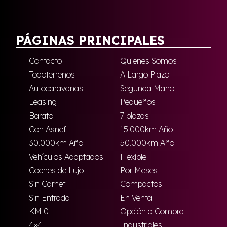
PÁGINAS PRINCIPALES
Contacto
Quienes Somos
Todoterrenos
A Largo Plazo
Autocaravanas
Segunda Mano
Leasing
Pequeños
Barato
7 plazas
Con Asnef
15.000km Año
30.000km Año
50.000km Año
Vehículos Adaptados
Flexible
Coches de Lujo
Por Meses
Sin Carnet
Compactos
Sin Entrada
En Venta
KM 0
Opción a Compra
4×4
Industriales