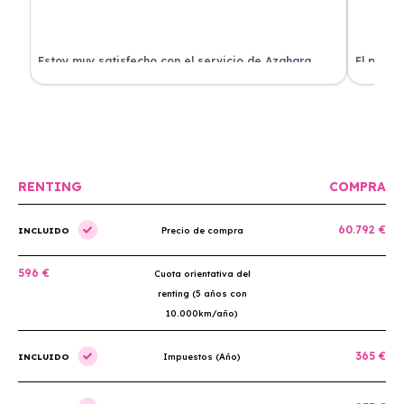
Estoy muy satisfecho con el servicio de Azahara
El proce
Renting. El coche está en perfectas condiciones y el
llegó rá
precio es muy competitivo.
buscan r
RENTING
COMPRA
60.792 €
INCLUIDO
Precio de compra
596 €
Cuota orientativa del
renting (5 años con
10.000km/año)
365 €
INCLUIDO
Impuestos (Año)