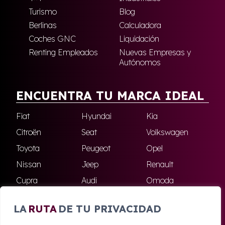
Turismo
Blog
Berlinas
Calculadora
Coches GNC
Liquidación
Renting Empleados
Nuevas Empresas y
Autónomos
ENCUENTRA TU MARCA IDEAL
Fiat
Hyundai
Kia
Citroën
Seat
Volkswagen
Toyota
Peugeot
Opel
Nissan
Jeep
Renault
Cupra
Audi
Omoda
BMW
Dacia
Mazda
LA
RUTA
DE TU PRIVACIDAD
Skoda
Ford
Todas las marcas