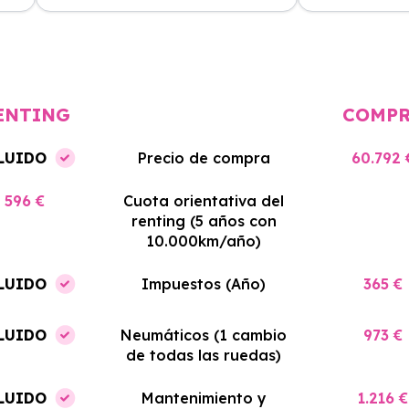
cio
El proceso de alquiler fue muy
Azahara Rentin
tá
sencillo, y el coche llegó rápido.
servicio de cal
cio
Totalmente recomendado para
facilidades y si
quienes buscan renting.
contrato. Muy 
ENTING
COMP
LUIDO
Precio de compra
60.792 
596 €
Cuota orientativa del
renting (5 años con
10.000km/año)
LUIDO
Impuestos (Año)
365 €
LUIDO
Neumáticos (1 cambio
973 €
de todas las ruedas)
LUIDO
Mantenimiento y
1.216 €