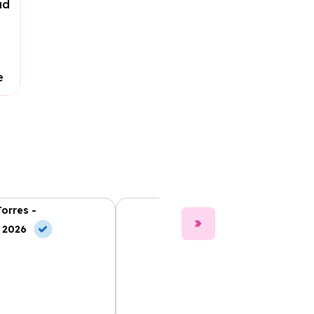
ad
e
Torres -
Clara Gómez -
, 2026
10 Jul, 2026