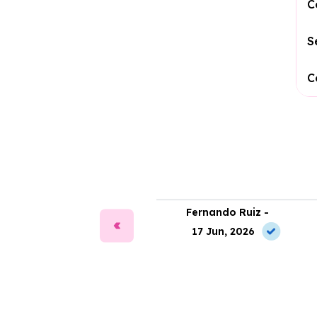
C
S
C
ía Martín -
Fernando Ruiz -
2 May, 2026
17 Jun, 2026