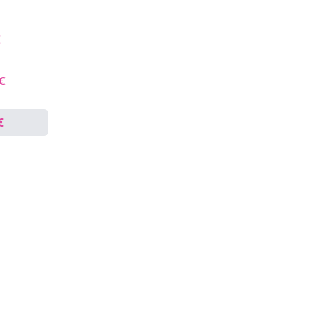
€
 €
€