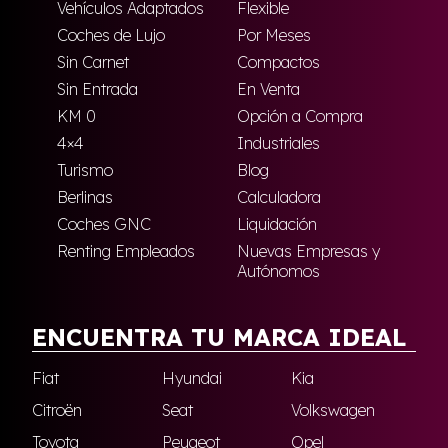
Vehículos Adaptados
Flexible
Coches de Lujo
Por Meses
Sin Carnet
Compactos
Sin Entrada
En Venta
KM 0
Opción a Compra
4×4
Industriales
Turismo
Blog
Berlinas
Calculadora
Coches GNC
Liquidación
Renting Empleados
Nuevas Empresas y
Autónomos
ENCUENTRA TU MARCA IDEAL
Fiat
Hyundai
Kia
Citroën
Seat
Volkswagen
Toyota
Peugeot
Opel