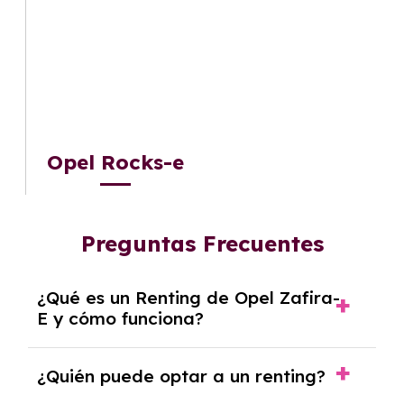
Opel Rocks-e
Preguntas Frecuentes
¿Qué es un Renting de Opel Zafira-
E y cómo funciona?
El
Renting de Opel Zafira-E
es una modalidad
¿Quién puede optar a un renting?
de alquiler a medio o largo plazo que permite