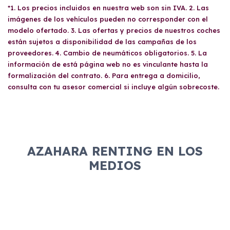
como mantenimiento y seguro, lo cual
*1. Los precios incluidos en nuestra web son sin IVA. 2. Las
un carnet de conducir válido. No hay
simplifica la gestión financiera. También
imágenes de los vehículos pueden no corresponder con el
restricciones específicas sobre quién puede
permite acceder a vehículos con etiqueta
modelo ofertado. 3. Las ofertas y precios de nuestros coches
utilizar el vehículo, pero es recomendable
Cero Emisiones, lo que facilita el acceso a
están sujetos a disponibilidad de las campañas de los
revisar las condiciones del contrato para
proveedores. 4. Cambio de neumáticos obligatorios. 5. La
Zonas de Bajas Emisiones y ofrece
evitar sorpresas y asegurarse de que se
información de está página web no es vinculante hasta la
descuentos en peajes y estacionamientos.
cumplan todos los requisitos estipulados.
formalización del contrato. 6. Para entrega a domicilio,
consulta con tu asesor comercial si incluye algún sobrecoste.
AZAHARA RENTING EN LOS
MEDIOS