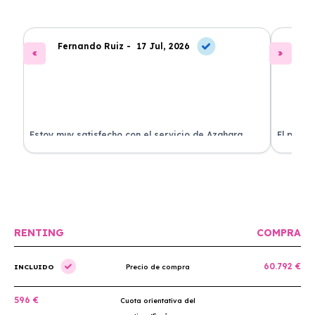
Fernando Ruiz -
17 Jul, 2026
La
Estoy muy satisfecho con el servicio de Azahara
El proce
Renting. El coche está en perfectas condiciones y el
llegó rá
precio es muy competitivo.
buscan r
RENTING
COMPRA
60.792 €
INCLUIDO
Precio de compra
596 €
Cuota orientativa del