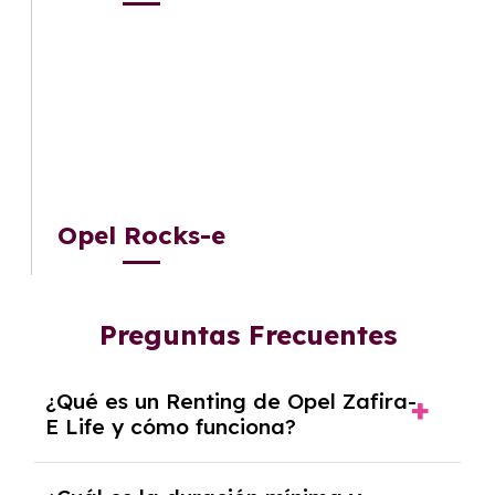
Opel Rocks-e
Preguntas Frecuentes
¿Qué es un Renting de Opel Zafira-
E Life y cómo funciona?
El
Renting de Opel Zafira-E Life
es un