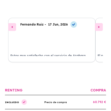
Fernando Ruiz -
17 Jun, 2026
La
Estoy muy satisfecho con el servicio de Azahara
El proce
Renting. El coche está en perfectas condiciones y el
llegó rá
precio es muy competitivo.
buscan r
RENTING
COMPRA
60.792 €
INCLUIDO
Precio de compra