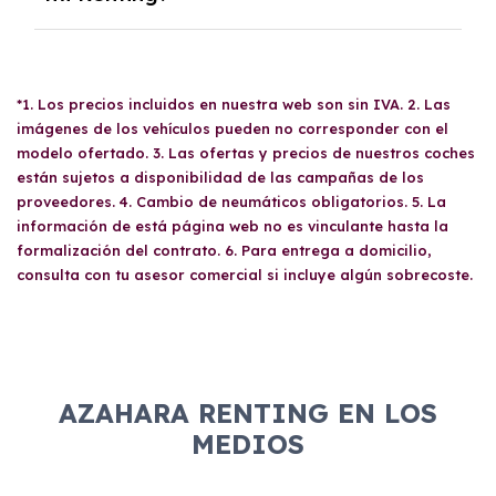
apoderados, balance de pérdidas y
ganancias, último impuesto de sociedades,
Sí, tus familiares y amigos pueden conducir tu
resumen del IVA del año anterior, trimestres
coche de
Renting
sin necesidad de permisos
del IVA del año en curso, recibo bancario con
*1. Los precios incluidos en nuestra web son sin IVA. 2. Las
especiales, siempre y cuando posean un carné
IBAN y titular, acta de titularidad real,
imágenes de los vehículos pueden no corresponder con el
de conducir válido. No hay restricciones en
escritura de constitución y poderes de la
modelo ofertado. 3. Las ofertas y precios de nuestros coches
cuanto a quién puede utilizar el vehículo, pero
empresa. Esta documentación es necesaria
están sujetos a disponibilidad de las campañas de los
es recomendable revisar las condiciones del
proveedores. 4. Cambio de neumáticos obligatorios. 5. La
para evaluar la solvencia económica de la
contrato antes de compartirlo para evitar
información de está página web no es vinculante hasta la
empresa.
sorpresas.
formalización del contrato. 6. Para entrega a domicilio,
consulta con tu asesor comercial si incluye algún sobrecoste.
AZAHARA RENTING EN LOS
MEDIOS