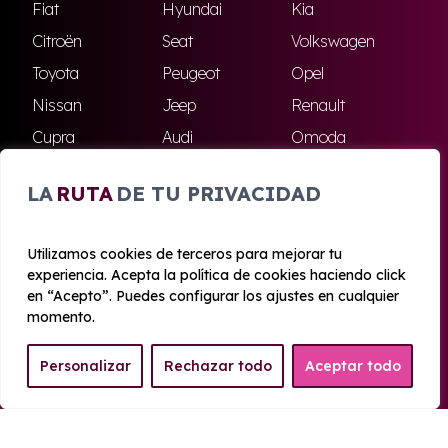
Fiat
Hyundai
Kia
Citroën
Seat
Volkswagen
Toyota
Peugeot
Opel
Nissan
Jeep
Renault
Cupra
Audi
Omoda
BMW
Dacia
Mazda
LA
RUTA
DE TU PRIVACIDAD
Skoda
Ford
Todas las marcas
Utilizamos cookies de terceros para mejorar tu
experiencia. Acepta la política de cookies haciendo click
© 2020 - 2026 Azahara Renting
en “Acepto”. Puedes configurar los ajustes en cualquier
Aviso legal y Privacidad
|
Política de cookies
|
Términos
momento.
Personalizar
Rechazar todo
Aceptar todo