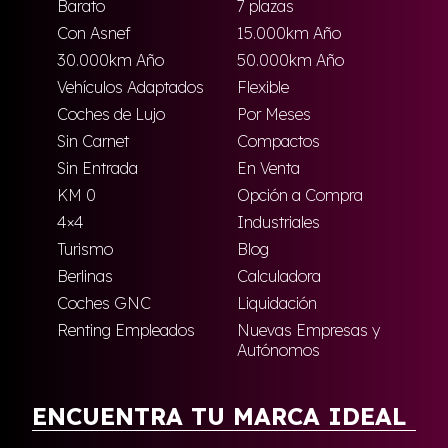
Barato
7 plazas
Con Asnef
15.000km Año
30.000km Año
50.000km Año
Vehículos Adaptados
Flexible
Coches de Lujo
Por Meses
Sin Carnet
Compactos
Sin Entrada
En Venta
KM 0
Opción a Compra
4×4
Industriales
Turismo
Blog
Berlinas
Calculadora
Coches GNC
Liquidación
Renting Empleados
Nuevas Empresas y
Autónomos
ENCUENTRA TU MARCA IDEAL