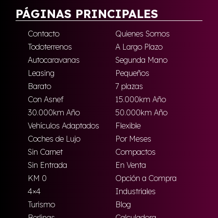
PÁGINAS PRINCIPALES
Contacto
Quienes Somos
Todoterrenos
A Largo Plazo
Autocaravanas
Segunda Mano
Leasing
Pequeños
Barato
7 plazas
Con Asnef
15.000km Año
30.000km Año
50.000km Año
Vehículos Adaptados
Flexible
Coches de Lujo
Por Meses
Sin Carnet
Compactos
Sin Entrada
En Venta
KM 0
Opción a Compra
4×4
Industriales
Turismo
Blog
Berlinas
Calculadora