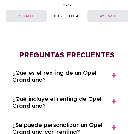
mano
35.760 €
COSTE TOTAL
42.653 €
PREGUNTAS FRECUENTES
¿Qué es el renting de un Opel
Grandland?
El renting de un Opel Grandland es un
¿Qué incluye el renting de Opel
contrato de alquiler a largo plazo en el que
Grandland?
pagas una cuota mensual fija por el uso del
coche durante un periodo determinado,
El renting incluye el uso y disfrute del coche,
generalmente entre 2 y 5 años.
¿Se puede personalizar un Opel
seguro a todo riesgo, mantenimiento,
Grandland con renting?
reparaciones, impuestos, asistencia en