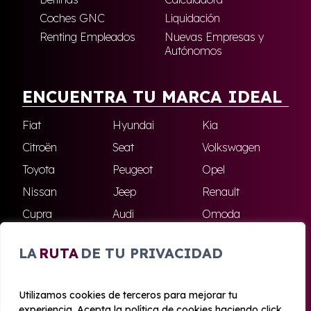
Coches GNC
Liquidación
Renting Empleados
Nuevas Empresas y
Autónomos
ENCUENTRA TU MARCA IDEAL
Fiat
Hyundai
Kia
Citroën
Seat
Volkswagen
Toyota
Peugeot
Opel
Nissan
Jeep
Renault
Cupra
Audi
Omoda
BMW
Dacia
Mazda
LA
RUTA
DE TU PRIVACIDAD
Skoda
Ford
Todas las marcas
Utilizamos cookies de terceros para mejorar tu
experiencia. Acepta la política de cookies haciendo click