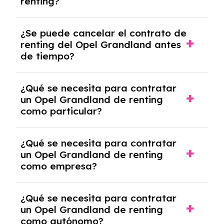
renting?
mensuales.
No, con el renting tienes la ventaja de que no
¿Se puede cancelar el contrato de
tendrás que pagar ningún tipo de entrada
renting del Opel Grandland antes
salvo en casos que lo exija el proveedor
de tiempo?
debido al resultado del estudio de viabilidad
económica.
Generalmente, puedes rescindir el contrato,
¿Qué se necesita para contratar
pero puede haber penalizaciones por
un Opel Grandland de renting
cancelación anticipada. Es importante revisar
como particular?
las condiciones del contrato y hablar con un
experto que te asesore.
Se requiere DNI/NIE, justificante de ingresos
¿Qué se necesita para contratar
y, en algunos casos, una consulta de solvencia
un Opel Grandland de renting
crediticia y un pago inicial.
como empresa?
Necesitarás el CIF de la empresa,
¿Qué se necesita para contratar
documentación financiera y, en algunos
un Opel Grandland de renting
casos, un informe de solvencia de la empresa
como autónomo?