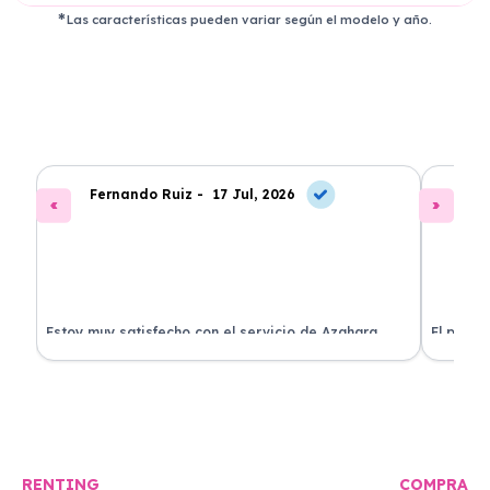
Las características pueden variar según el modelo y año.
Fernando Ruiz -
17 Jul, 2026
La
Estoy muy satisfecho con el servicio de Azahara
El proce
Renting. El coche está en perfectas condiciones y el
llegó rá
precio es muy competitivo.
buscan r
RENTING
COMPRA