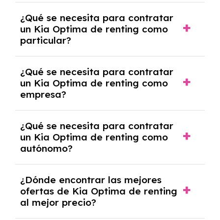
económica.
Generalmente, puedes rescindir el contrato,
¿Qué se necesita para contratar
pero puede haber penalizaciones por
un Kia Optima de renting como
cancelación anticipada. Es importante revisar
particular?
las condiciones del contrato y hablar con un
experto que te asesore.
Se requiere DNI/NIE, justificante de ingresos
¿Qué se necesita para contratar
y, en algunos casos, una consulta de solvencia
un Kia Optima de renting como
crediticia y un pago inicial.
empresa?
Necesitarás el CIF de la empresa,
¿Qué se necesita para contratar
documentación financiera y, en algunos
un Kia Optima de renting como
casos, un informe de solvencia de la empresa
autónomo?
y un pago inicial.
Se necesita DNI/NIE, alta en el régimen de
¿Dónde encontrar las mejores
autónomos, justificante de ingresos y, en
ofertas de Kia Optima de renting
algunos casos, un informe fiscal y un pago
al mejor precio?
inicial.