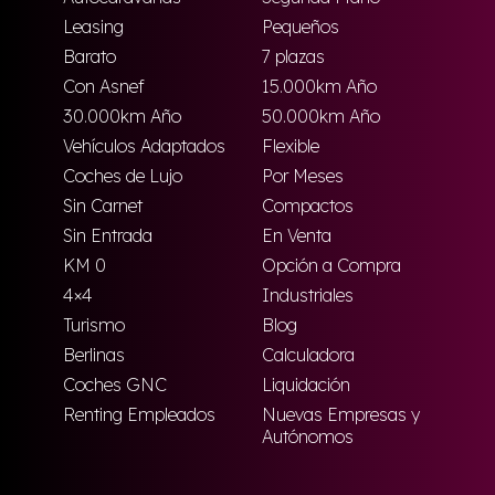
Leasing
Pequeños
Barato
7 plazas
Con Asnef
15.000km Año
30.000km Año
50.000km Año
Vehículos Adaptados
Flexible
Coches de Lujo
Por Meses
Sin Carnet
Compactos
Sin Entrada
En Venta
KM 0
Opción a Compra
4×4
Industriales
Turismo
Blog
Berlinas
Calculadora
Coches GNC
Liquidación
Renting Empleados
Nuevas Empresas y
Autónomos