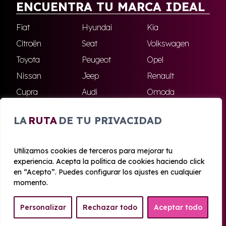
ENCUENTRA TU MARCA IDEAL
Fiat
Hyundai
Kia
Citroën
Seat
Volkswagen
Toyota
Peugeot
Opel
Nissan
Jeep
Renault
Cupra
Audi
Omoda
BMW
Dacia
Mazda
LA
RUTA
DE TU PRIVACIDAD
Skoda
Ford
Todas las marcas
Utilizamos cookies de terceros para mejorar tu
experiencia. Acepta la política de cookies haciendo click
© 2020 - 2026 Azahara Renting
en “Acepto”. Puedes configurar los ajustes en cualquier
Aviso legal y Privacidad
|
Política de cookies
|
Términos
momento.
Personalizar
Rechazar todo
Aceptar todo