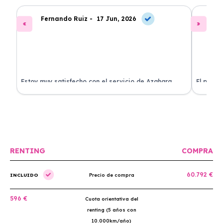
Fernando Ruiz -
17 Jun, 2026
La
Estoy muy satisfecho con el servicio de Azahara
El proce
Renting. El coche está en perfectas condiciones y el
llegó rá
precio es muy competitivo.
buscan r
RENTING
COMPRA
60.792 €
INCLUIDO
Precio de compra
596 €
Cuota orientativa del
renting (5 años con
10.000km/año)