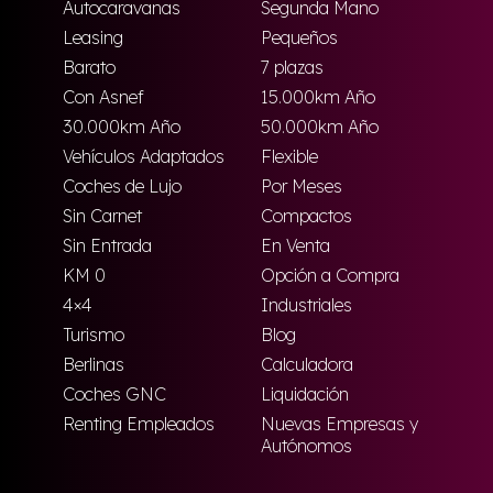
Autocaravanas
Segunda Mano
Leasing
Pequeños
Barato
7 plazas
Con Asnef
15.000km Año
30.000km Año
50.000km Año
Vehículos Adaptados
Flexible
Coches de Lujo
Por Meses
Sin Carnet
Compactos
Sin Entrada
En Venta
KM 0
Opción a Compra
4×4
Industriales
Turismo
Blog
Berlinas
Calculadora
Coches GNC
Liquidación
Renting Empleados
Nuevas Empresas y
Autónomos