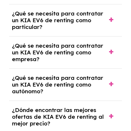
económica.
Generalmente, puedes rescindir el contrato,
¿Qué se necesita para contratar
pero puede haber penalizaciones por
un KIA EV6 de renting como
cancelación anticipada. Es importante revisar
particular?
las condiciones del contrato y hablar con un
experto que te asesore.
Se requiere DNI/NIE, justificante de ingresos
¿Qué se necesita para contratar
y, en algunos casos, una consulta de solvencia
un KIA EV6 de renting como
crediticia y un pago inicial.
empresa?
Necesitarás el CIF de la empresa,
¿Qué se necesita para contratar
documentación financiera y, en algunos
un KIA EV6 de renting como
casos, un informe de solvencia de la empresa
autónomo?
y un pago inicial.
Se necesita DNI/NIE, alta en el régimen de
¿Dónde encontrar las mejores
autónomos, justificante de ingresos y, en
ofertas de KIA EV6 de renting al
algunos casos, un informe fiscal y un pago
mejor precio?
inicial.