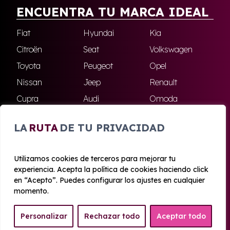
ENCUENTRA TU MARCA IDEAL
Fiat
Hyundai
Kia
Citroën
Seat
Volkswagen
Toyota
Peugeot
Opel
Nissan
Jeep
Renault
Cupra
Audi
Omoda
BMW
Dacia
Mazda
LA
RUTA
DE TU PRIVACIDAD
Skoda
Ford
Todas las marcas
Utilizamos cookies de terceros para mejorar tu
experiencia. Acepta la política de cookies haciendo click
© 2020 - 2026 Azahara Renting
en “Acepto”. Puedes configurar los ajustes en cualquier
Aviso legal y Privacidad
|
Política de cookies
|
Términos
momento.
Personalizar
Rechazar todo
Aceptar todo