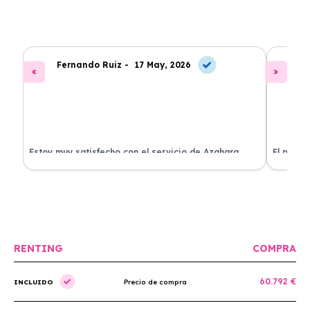
Fernando Ruiz -
17 May, 2026
La
Estoy muy satisfecho con el servicio de Azahara
El proce
Renting. El coche está en perfectas condiciones y el
llegó rá
precio es muy competitivo.
buscan r
RENTING
COMPRA
60.792 €
INCLUIDO
Precio de compra