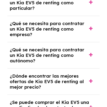
un Kia EV5 de renting como
cancelación anticipada. Es importante revisar
particular?
las condiciones del contrato y hablar con un
experto que te asesore.
Se requiere DNI/NIE, justificante de ingresos
¿Qué se necesita para contratar
y, en algunos casos, una consulta de solvencia
un Kia EV5 de renting como
crediticia y un pago inicial.
empresa?
Necesitarás el CIF de la empresa,
¿Qué se necesita para contratar
documentación financiera y, en algunos
un Kia EV5 de renting como
casos, un informe de solvencia de la empresa
autónomo?
y un pago inicial.
Se necesita DNI/NIE, alta en el régimen de
¿Dónde encontrar las mejores
autónomos, justificante de ingresos y, en
ofertas de Kia EV5 de renting al
algunos casos, un informe fiscal y un pago
mejor precio?
inicial.
En nuestra página web podrás encontrar las
¿Se puede comprar el Kia EV5 una
mejores ofertas de vehículos de renting con