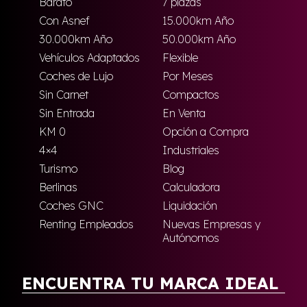
Barato
7 plazas
Con Asnef
15.000km Año
30.000km Año
50.000km Año
Vehículos Adaptados
Flexible
Coches de Lujo
Por Meses
Sin Carnet
Compactos
Sin Entrada
En Venta
KM 0
Opción a Compra
4×4
Industriales
Turismo
Blog
Berlinas
Calculadora
Coches GNC
Liquidación
Renting Empleados
Nuevas Empresas y
Autónomos
ENCUENTRA TU MARCA IDEAL