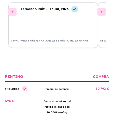
Fernando Ruiz -
17 Jul, 2026
La
Estoy muy satisfecho con el servicio de Azahara
El proce
Renting. El coche está en perfectas condiciones y el
llegó rá
precio es muy competitivo.
buscan r
RENTING
COMPRA
60.792 €
INCLUIDO
Precio de compra
596 €
Cuota orientativa del
renting (5 años con
10.000km/año)