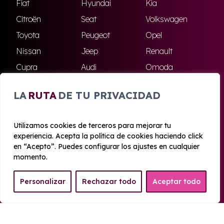
Fiat
Hyundai
Kia
Citroën
Seat
Volkswagen
Toyota
Peugeot
Opel
Nissan
Jeep
Renault
Cupra
Audi
Omoda
BMW
Dacia
Mazda
LA
RUTA
DE TU PRIVACIDAD
Skoda
Ford
Todas las marcas
Utilizamos cookies de terceros para mejorar tu
experiencia. Acepta la política de cookies haciendo click
© 2020 - 2026 Azahara Renting
en “Acepto”. Puedes configurar los ajustes en cualquier
Aviso legal y Privacidad
|
Política de cookies
|
Términos
momento.
Personalizar
Rechazar todo
Aceptar todo