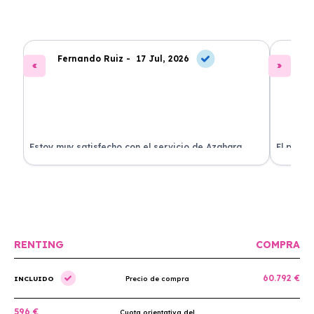
Fernando Ruiz -
17 Jul, 2026
La
Estoy muy satisfecho con el servicio de Azahara
El proce
Renting. El coche está en perfectas condiciones y el
llegó rá
precio es muy competitivo.
buscan r
RENTING
COMPRA
60.792 €
INCLUIDO
Precio de compra
596 €
Cuota orientativa del