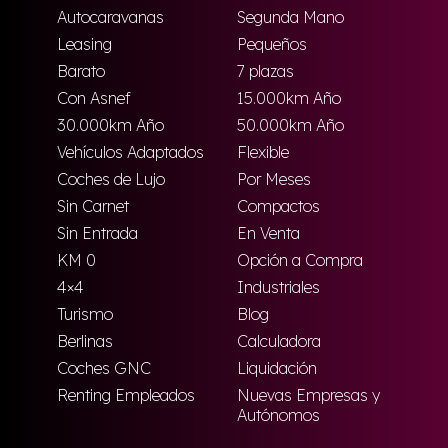
Autocaravanas
Segunda Mano
Leasing
Pequeños
Barato
7 plazas
Con Asnef
15.000km Año
30.000km Año
50.000km Año
Vehículos Adaptados
Flexible
Coches de Lujo
Por Meses
Sin Carnet
Compactos
Sin Entrada
En Venta
KM 0
Opción a Compra
4×4
Industriales
Turismo
Blog
Berlinas
Calculadora
Coches GNC
Liquidación
Renting Empleados
Nuevas Empresas y
Autónomos