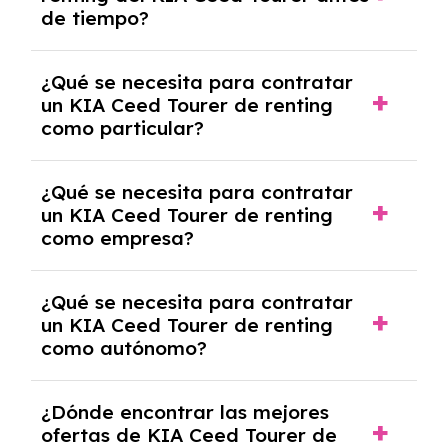
salvo en casos que lo exija el proveedor
de tiempo?
debido al resultado del estudio de viabilidad
económica.
Generalmente, puedes rescindir el contrato,
¿Qué se necesita para contratar
pero puede haber penalizaciones por
un KIA Ceed Tourer de renting
cancelación anticipada. Es importante revisar
como particular?
las condiciones del contrato y hablar con un
experto que te asesore.
Se requiere DNI/NIE, justificante de ingresos
¿Qué se necesita para contratar
y, en algunos casos, una consulta de solvencia
un KIA Ceed Tourer de renting
crediticia y un pago inicial.
como empresa?
Necesitarás el CIF de la empresa,
¿Qué se necesita para contratar
documentación financiera y, en algunos
un KIA Ceed Tourer de renting
casos, un informe de solvencia de la empresa
como autónomo?
y un pago inicial.
Se necesita DNI/NIE, alta en el régimen de
¿Dónde encontrar las mejores
autónomos, justificante de ingresos y, en
ofertas de KIA Ceed Tourer de
algunos casos, un informe fiscal y un pago