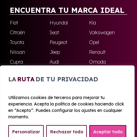
ENCUENTRA TU MARCA IDEAL
Fiat
Hyundai
Kia
Citroën
Seat
Volkswagen
Toyota
Peugeot
Opel
Nissan
Jeep
Renault
Cupra
Audi
Omoda
BMW
Dacia
Mazda
LA
RUTA
DE TU PRIVACIDAD
Skoda
Ford
Todas las marcas
Utilizamos cookies de terceros para mejorar tu
experiencia. Acepta la política de cookies haciendo click
© 2020 - 2026 Azahara Renting
en “Acepto”. Puedes configurar los ajustes en cualquier
Aviso legal y Privacidad
|
Política de cookies
|
Términos
momento.
Personalizar
Rechazar todo
Aceptar todo