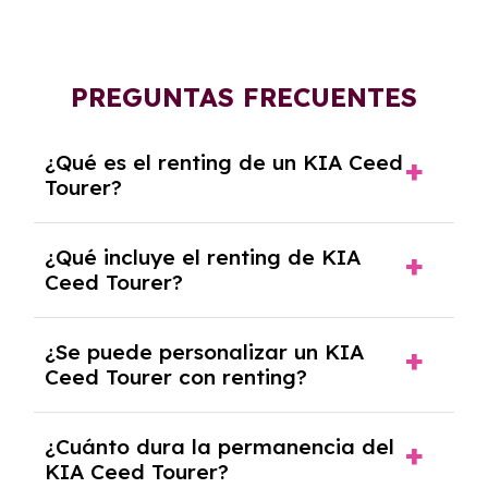
PREGUNTAS FRECUENTES
¿Qué es el renting de un KIA Ceed
Tourer?
El renting de un KIA Ceed Tourer es un
¿Qué incluye el renting de KIA
contrato de alquiler a largo plazo en el que
Ceed Tourer?
pagas una cuota mensual fija por el uso del
coche durante un periodo determinado,
El renting incluye el uso y disfrute del coche,
generalmente entre 2 y 5 años.
¿Se puede personalizar un KIA
seguro a todo riesgo, mantenimiento,
Ceed Tourer con renting?
reparaciones, impuestos, asistencia en
carretera y gestión de la documentación.
Sí, puedes personalizar el coche con ciertas
¿Cuánto dura la permanencia del
opciones y equipamiento adicional, siempre y
KIA Ceed Tourer?
cuando lo pactes con la empresa de renting.