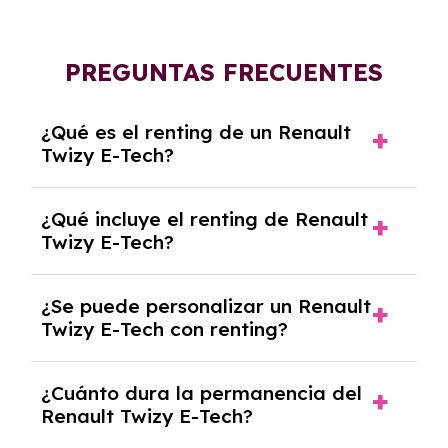
PREGUNTAS FRECUENTES
¿Qué es el renting de un Renault
Twizy E-Tech?
El renting de un Renault Twizy E-Tech es un
¿Qué incluye el renting de Renault
contrato de alquiler a largo plazo en el que
Twizy E-Tech?
pagas una cuota mensual fija por el uso del
coche durante un periodo determinado,
El renting incluye el uso y disfrute del coche,
generalmente entre 2 y 5 años.
¿Se puede personalizar un Renault
seguro a todo riesgo, mantenimiento,
Twizy E-Tech con renting?
reparaciones, impuestos, asistencia en
carretera y gestión de la documentación.
Sí, puedes personalizar el coche con ciertas
¿Cuánto dura la permanencia del
opciones y equipamiento adicional, siempre y
Renault Twizy E-Tech?
cuando lo pactes con la empresa de renting.