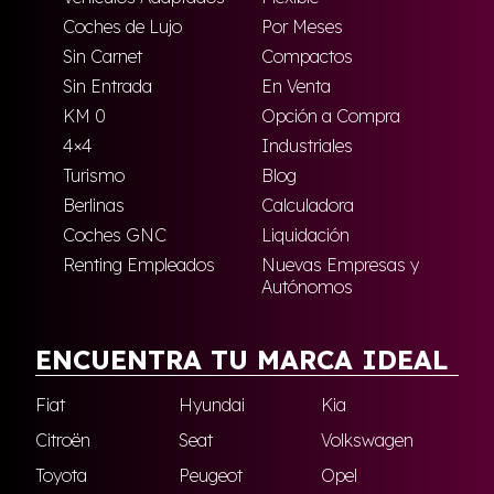
Coches de Lujo
Por Meses
Sin Carnet
Compactos
Sin Entrada
En Venta
KM 0
Opción a Compra
4×4
Industriales
Turismo
Blog
Berlinas
Calculadora
Coches GNC
Liquidación
Renting Empleados
Nuevas Empresas y
Autónomos
ENCUENTRA TU MARCA IDEAL
Fiat
Hyundai
Kia
Citroën
Seat
Volkswagen
Toyota
Peugeot
Opel