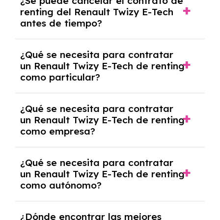
¿Se puede cancelar el contrato de
tendrás que pagar ningún tipo de entrada
renting del Renault Twizy E-Tech
salvo en casos que lo exija el proveedor
antes de tiempo?
debido al resultado del estudio de viabilidad
económica.
Generalmente, puedes rescindir el contrato,
¿Qué se necesita para contratar
pero puede haber penalizaciones por
un Renault Twizy E-Tech de renting
cancelación anticipada. Es importante revisar
como particular?
las condiciones del contrato y hablar con un
experto que te asesore.
Se requiere DNI/NIE, justificante de ingresos
¿Qué se necesita para contratar
y, en algunos casos, una consulta de solvencia
un Renault Twizy E-Tech de renting
crediticia y un pago inicial.
como empresa?
Necesitarás el CIF de la empresa,
¿Qué se necesita para contratar
documentación financiera y, en algunos
un Renault Twizy E-Tech de renting
casos, un informe de solvencia de la empresa
como autónomo?
y un pago inicial.
Se necesita DNI/NIE, alta en el régimen de
¿Dónde encontrar las mejores
autónomos, justificante de ingresos y, en