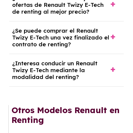
ofertas de Renault Twizy E-Tech
algunos casos, un informe fiscal y un pago
de renting al mejor precio?
inicial.
En nuestra página web podrás encontrar las
¿Se puede comprar el Renault
mejores ofertas de vehículos de renting con
Twizy E-Tech una vez finalizado el
todos los gastos incluidos y sin pagar
contrato de renting?
entradas.
Sí, en algunos casos, al final del contrato de
¿Interesa conducir un Renault
renting se puede adquirir el coche. En este
Twizy E-Tech mediante la
caso tendrán que analizar los años, la
modalidad del renting?
cantidad de kilómetros recorridos y el coste
del mercado actual.
El renting puede ser ventajoso si prefieres una
cuota fija mensual, sin preocuparte de
mantenimiento, seguro o depreciación, y si te
Otros Modelos Renault en
gusta cambiar de coche cada pocos años.
Renting