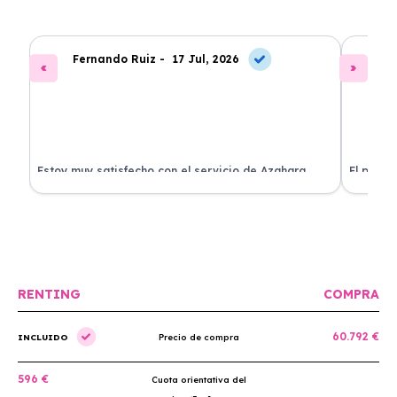
Fernando Ruiz -
17 Jul, 2026
La
Estoy muy satisfecho con el servicio de Azahara
El proce
Renting. El coche está en perfectas condiciones y el
llegó rá
precio es muy competitivo.
buscan r
RENTING
COMPRA
60.792 €
INCLUIDO
Precio de compra
596 €
Cuota orientativa del