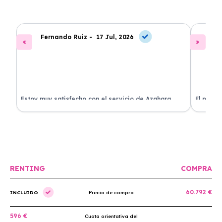
Fernando Ruiz -
17 Jul, 2026
La
Estoy muy satisfecho con el servicio de Azahara
El proce
Renting. El coche está en perfectas condiciones y el
llegó rá
precio es muy competitivo.
buscan r
RENTING
COMPRA
60.792 €
INCLUIDO
Precio de compra
596 €
Cuota orientativa del