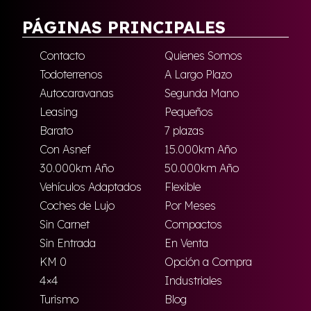
PÁGINAS PRINCIPALES
Contacto
Quienes Somos
Todoterrenos
A Largo Plazo
Autocaravanas
Segunda Mano
Leasing
Pequeños
Barato
7 plazas
Con Asnef
15.000km Año
30.000km Año
50.000km Año
Vehículos Adaptados
Flexible
Coches de Lujo
Por Meses
Sin Carnet
Compactos
Sin Entrada
En Venta
KM 0
Opción a Compra
4×4
Industriales
Turismo
Blog