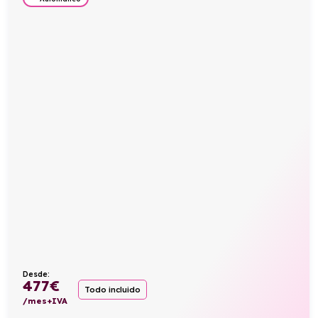
Desde:
477
€
Todo incluido
/mes+IVA