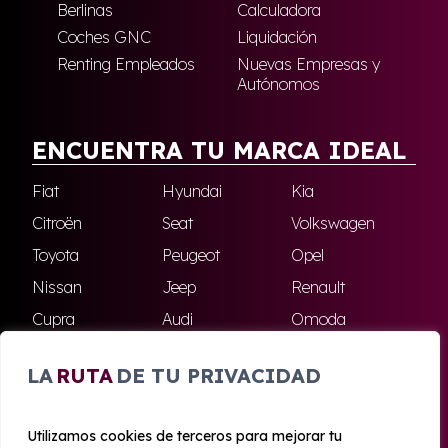
Berlinas
Calculadora
Coches GNC
Liquidación
Renting Empleados
Nuevas Empresas y
Autónomos
ENCUENTRA TU MARCA IDEAL
Fiat
Hyundai
Kia
Citroën
Seat
Volkswagen
Toyota
Peugeot
Opel
Nissan
Jeep
Renault
Cupra
Audi
Omoda
BMW
Dacia
Mazda
LA
RUTA
DE TU PRIVACIDAD
Skoda
Ford
Todas las marcas
Utilizamos cookies de terceros para mejorar tu