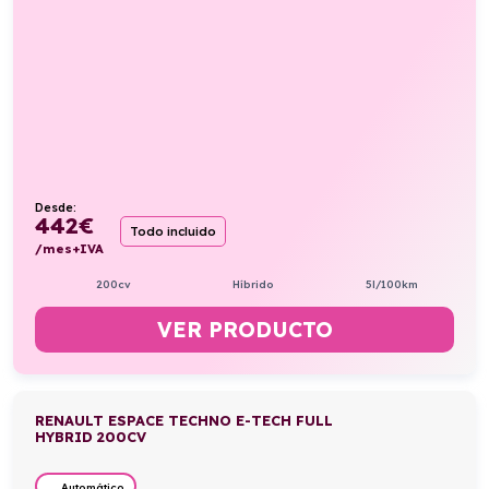
Desde:
442
€
Todo incluido
/mes+IVA
200cv
Híbrido
5l/100km
VER PRODUCTO
RENAULT ESPACE TECHNO E-TECH FULL
HYBRID 200CV
Automático