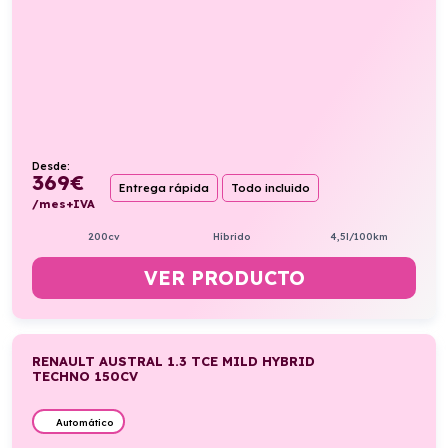
Desde:
369
€
Entrega rápida
Todo incluido
/mes+IVA
200cv
Híbrido
4,5l/100km
VER PRODUCTO
RENAULT AUSTRAL 1.3 TCE MILD HYBRID
TECHNO 150CV
Automático