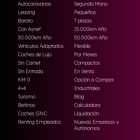
Autocaravanas
Segunda Mano
Leasing
Pequeños
Barato
7 plazas
Con Asnef
15.000km Año
30.000km Año
50.000km Año
Vehículos Adaptados
Flexible
Coches de Lujo
Por Meses
Sin Carnet
Compactos
Sin Entrada
En Venta
KM 0
Opción a Compra
4×4
Industriales
Turismo
Blog
Berlinas
Calculadora
Coches GNC
Liquidación
Renting Empleados
Nuevas Empresas y
Autónomos