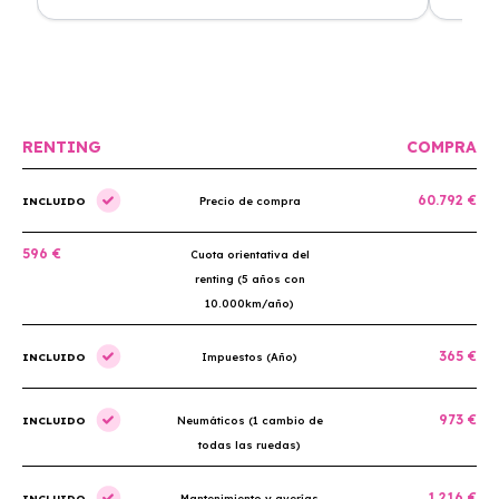
Renting. El coche está en perfectas condiciones y el
llegó rá
precio es muy competitivo.
buscan r
RENTING
COMPRA
60.792 €
INCLUIDO
Precio de compra
596 €
Cuota orientativa del
renting (5 años con
10.000km/año)
365 €
INCLUIDO
Impuestos (Año)
973 €
INCLUIDO
Neumáticos (1 cambio de
todas las ruedas)
1.216 €
INCLUIDO
Mantenimiento y averías