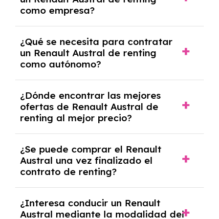
crediticia y un pago inicial.
como empresa?
Necesitarás el CIF de la empresa,
¿Qué se necesita para contratar
documentación financiera y, en algunos
un Renault Austral de renting
casos, un informe de solvencia de la empresa
como autónomo?
y un pago inicial.
Se necesita DNI/NIE, alta en el régimen de
¿Dónde encontrar las mejores
autónomos, justificante de ingresos y, en
ofertas de Renault Austral de
algunos casos, un informe fiscal y un pago
renting al mejor precio?
inicial.
En nuestra página web podrás encontrar las
¿Se puede comprar el Renault
mejores ofertas de vehículos de renting con
Austral una vez finalizado el
todos los gastos incluidos y sin pagar
contrato de renting?
entradas.
Sí, en algunos casos, al final del contrato de
¿Interesa conducir un Renault
renting se puede adquirir el coche. En este
Austral mediante la modalidad del
caso tendrán que analizar los años, la