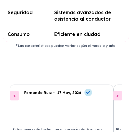
Seguridad
Sistemas avanzados de
asistencia al conductor
Consumo
Eficiente en ciudad
Las características pueden variar según el modelo y año.
Fernando Ruiz -
17 May, 2026
La
Estoy muy satisfecho con el servicio de Azahara
El proce