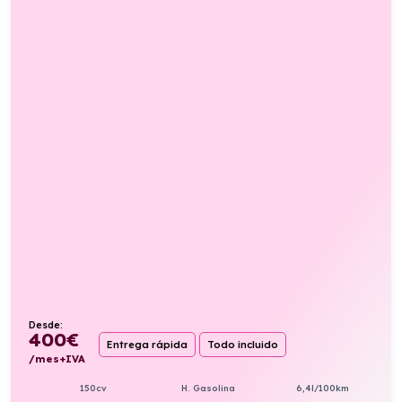
Desde:
400
€
Entrega rápida
Todo incluido
/mes+IVA
150cv
H. Gasolina
6,4l/100km