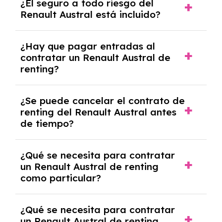
¿El seguro a todo riesgo del
coche, renovarlo por uno nuevo o, en algunos
Renault Austral está incluido?
casos, comprarlo a un precio previamente
acordado.
Con el renting podrás disfrutar de un Renault
¿Hay que pagar entradas al
Austral con el seguro a todo riesgo sin
contratar un Renault Austral de
franquicia incluido dentro de las cuotas
renting?
mensuales.
No, con el renting tienes la ventaja de que no
¿Se puede cancelar el contrato de
tendrás que pagar ningún tipo de entrada
renting del Renault Austral antes
salvo en casos que lo exija el proveedor
de tiempo?
debido al resultado del estudio de viabilidad
económica.
Generalmente, puedes rescindir el contrato,
¿Qué se necesita para contratar
pero puede haber penalizaciones por
un Renault Austral de renting
cancelación anticipada. Es importante revisar
como particular?
las condiciones del contrato y hablar con un
experto que te asesore.
Se requiere DNI/NIE, justificante de ingresos
¿Qué se necesita para contratar
y, en algunos casos, una consulta de solvencia
un Renault Austral de renting