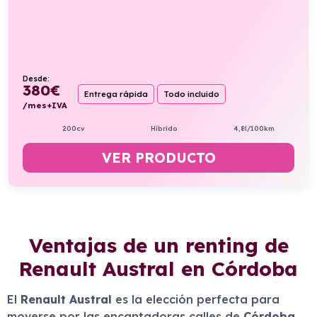
Desde:
380
€
Entrega rápida
Todo incluido
/mes+IVA
200cv
Híbrido
4,8l/100km
VER PRODUCTO
Ventajas de un renting de
Renault Austral en Córdoba
El
Renault Austral
es la elección perfecta para
moverse por las encantadoras calles de
Córdoba
.