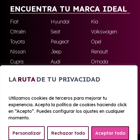
ENCUENTRA TU MARCA IDEAL
Fiat
Hyundai
Kia
Citroën
Seat
Volkswagen
Toyota
Peugeot
Opel
Nissan
Jeep
Renault
Cupra
Audi
Omoda
BMW
Dacia
Mazda
LA
RUTA
DE TU PRIVACIDAD
Skoda
Ford
Todas las marcas
Utilizamos cookies de terceros para mejorar tu
experiencia. Acepta la política de cookies haciendo click
© 2020 - 2026 Azahara Renting
en “Acepto”. Puedes configurar los ajustes en cualquier
Aviso legal y Privacidad
|
Política de cookies
|
Términos
momento.
Personalizar
Rechazar todo
Aceptar todo