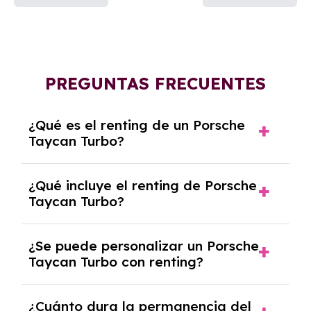
PREGUNTAS FRECUENTES
¿Qué es el renting de un Porsche
Taycan Turbo?
El renting de un Porsche Taycan Turbo es un
¿Qué incluye el renting de Porsche
contrato de alquiler a largo plazo en el que
Taycan Turbo?
pagas una cuota mensual fija por el uso del
coche durante un periodo determinado,
El renting incluye el uso y disfrute del coche,
generalmente entre 2 y 5 años.
¿Se puede personalizar un Porsche
seguro a todo riesgo, mantenimiento,
Taycan Turbo con renting?
reparaciones, impuestos, asistencia en
carretera y gestión de la documentación.
Sí, puedes personalizar el coche con ciertas
¿Cuánto dura la permanencia del
opciones y equipamiento adicional, siempre y