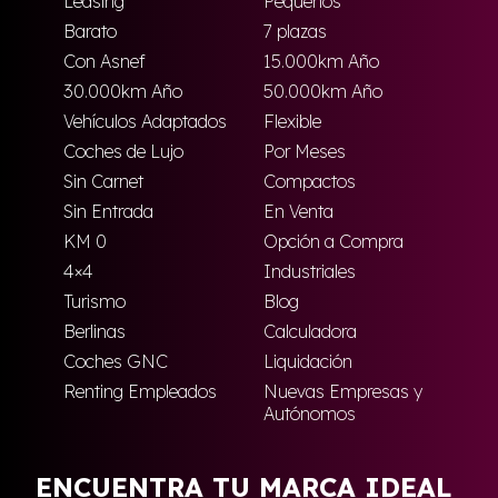
Leasing
Pequeños
Barato
7 plazas
Con Asnef
15.000km Año
30.000km Año
50.000km Año
Vehículos Adaptados
Flexible
Coches de Lujo
Por Meses
Sin Carnet
Compactos
Sin Entrada
En Venta
KM 0
Opción a Compra
4×4
Industriales
Turismo
Blog
Berlinas
Calculadora
Coches GNC
Liquidación
Renting Empleados
Nuevas Empresas y
Autónomos
ENCUENTRA TU MARCA IDEAL