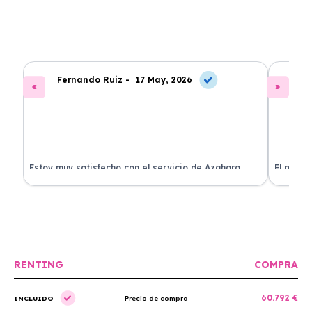
Fernando Ruiz -
17 May, 2026
La
Estoy muy satisfecho con el servicio de Azahara
El proce
Renting. El coche está en perfectas condiciones y el
llegó rá
precio es muy competitivo.
buscan r
RENTING
COMPRA
60.792 €
INCLUIDO
Precio de compra