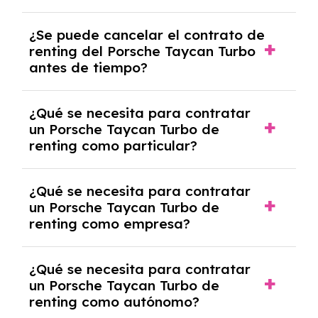
No, con el renting tienes la ventaja de que no
¿Se puede cancelar el contrato de
tendrás que pagar ningún tipo de entrada
renting del Porsche Taycan Turbo
salvo en casos que lo exija el proveedor
antes de tiempo?
debido al resultado del estudio de viabilidad
económica.
Generalmente, puedes rescindir el contrato,
¿Qué se necesita para contratar
pero puede haber penalizaciones por
un Porsche Taycan Turbo de
cancelación anticipada. Es importante revisar
renting como particular?
las condiciones del contrato y hablar con un
experto que te asesore.
Se requiere DNI/NIE, justificante de ingresos
¿Qué se necesita para contratar
y, en algunos casos, una consulta de solvencia
un Porsche Taycan Turbo de
crediticia y un pago inicial.
renting como empresa?
Necesitarás el CIF de la empresa,
¿Qué se necesita para contratar
documentación financiera y, en algunos
un Porsche Taycan Turbo de
casos, un informe de solvencia de la empresa
renting como autónomo?
y un pago inicial.