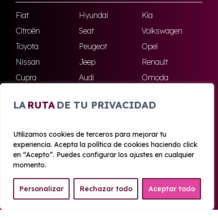
Fiat
Hyundai
Kia
Citroën
Seat
Volkswagen
Toyota
Peugeot
Opel
Nissan
Jeep
Renault
Cupra
Audi
Omoda
BMW
Dacia
Mazda
LA
RUTA
DE TU PRIVACIDAD
Skoda
Ford
Todas las marcas
Utilizamos cookies de terceros para mejorar tu
experiencia. Acepta la política de cookies haciendo click
© 2020 - 2026 Azahara Renting
en “Acepto”. Puedes configurar los ajustes en cualquier
Aviso legal y Privacidad
|
Política de cookies
|
Términos
momento.
Personalizar
Rechazar todo
Aceptar todo