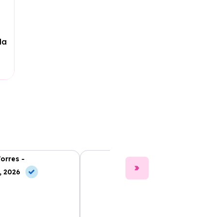
da
Torres -
Clara Gómez -
, 2026
10 Jun, 2026