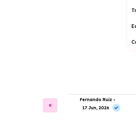
T
E
C
ía Martín -
Fernando Ruiz -
2 Jun, 2026
17 Jun, 2026