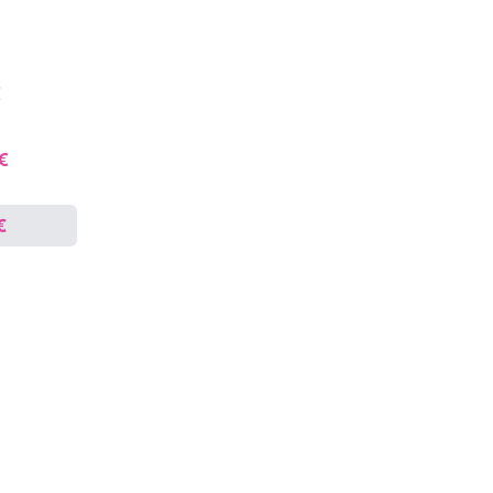
€
 €
€