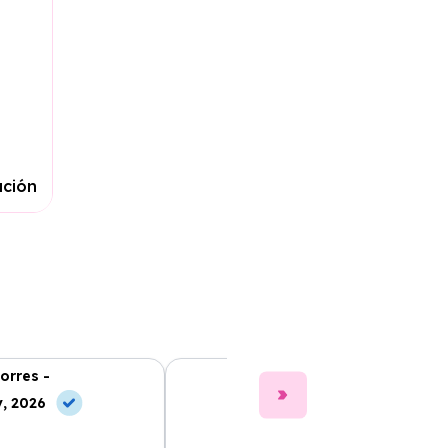
ación
orres -
Clara Gómez -
, 2026
10 Jul, 2026