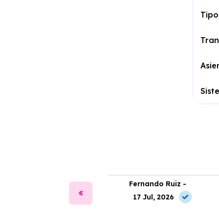
Tipo
Tran
Asie
Sist
ía Martín -
Fernando Ruiz -
2 May, 2026
17 Jul, 2026