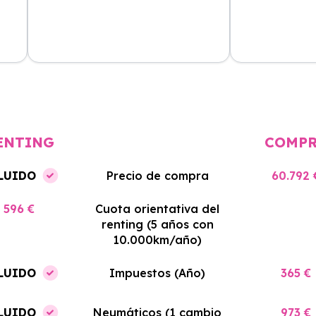
cio
El proceso de alquiler fue muy
Azahara Rentin
tá
sencillo, y el coche llegó rápido.
servicio de cal
cio
Totalmente recomendado para
facilidades y si
quienes buscan renting.
contrato. Muy 
ENTING
COMP
LUIDO
Precio de compra
60.792 
596 €
Cuota orientativa del
renting (5 años con
10.000km/año)
LUIDO
Impuestos (Año)
365 €
LUIDO
Neumáticos (1 cambio
973 €