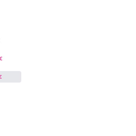
€
 €
€