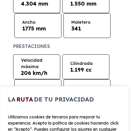
4.304 mm
1.550 mm
Ancho
Maletero
1775 mm
341
PRESTACIONES
Velocidad
Cilindrada
máxima
1.199 cc
206 km/h
Aceleración
Tracción
8 seg
Delantera
LA
RUTA
DE TU PRIVACIDAD
CONSUMO Y EMISIONES
Utilizamos cookies de terceros para mejorar tu
experiencia. Acepta la política de cookies haciendo click
en “Acepto”. Puedes configurar los ajustes en cualquier
Emisiones