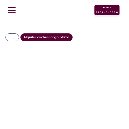
PEDIR
PRESUPUESTO
Alquiler coches largo plazo
Peugeot 2008
N2008 Allure
Hybrid
355€/Mes
Desde:
+ IVA
Híbrido
Automático
145cv
ECO
gasolina