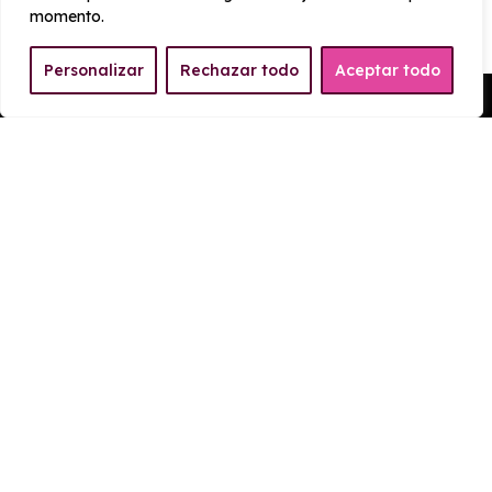
111 g/km
momento.
Personalizar
Rechazar todo
Aceptar todo
Pedir Presupuesto
EQUIPAMIENTO Peugeot
2008 N2008 Allure Hybrid
Exterior
Interior
Tecnología
Seguridad
Cristal oscurecido trasero
Paquete estetico Allure
¿Cómo funciona el renting?