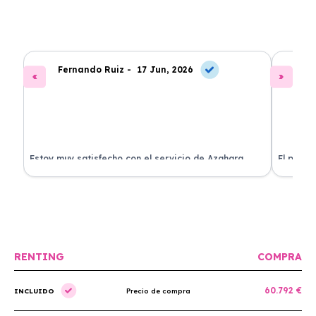
Fernando Ruiz -
17 Jun, 2026
La
Estoy muy satisfecho con el servicio de Azahara
El proce
Renting. El coche está en perfectas condiciones y el
llegó rá
precio es muy competitivo.
buscan r
RENTING
COMPRA
60.792 €
INCLUIDO
Precio de compra