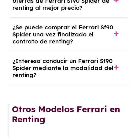
ofertas de Ferrari Sf90 Spider de
algunos casos, un informe fiscal y un pago
renting al mejor precio?
inicial.
En nuestra página web podrás encontrar las
¿Se puede comprar el Ferrari Sf90
mejores ofertas de vehículos de renting con
Spider una vez finalizado el
todos los gastos incluidos y sin pagar
contrato de renting?
entradas.
Sí, en algunos casos, al final del contrato de
¿Interesa conducir un Ferrari Sf90
renting se puede adquirir el coche. En este
Spider mediante la modalidad del
caso tendrán que analizar los años, la
renting?
cantidad de kilómetros recorridos y el coste
del mercado actual.
El renting puede ser ventajoso si prefieres una
cuota fija mensual, sin preocuparte de
mantenimiento, seguro o depreciación, y si te
Otros Modelos Ferrari en
gusta cambiar de coche cada pocos años.
Renting