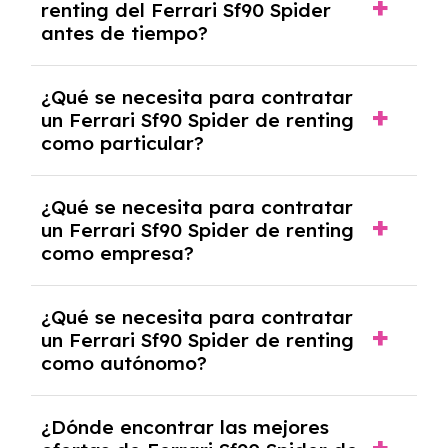
renting del Ferrari Sf90 Spider
salvo en casos que lo exija el proveedor
antes de tiempo?
debido al resultado del estudio de viabilidad
económica.
Generalmente, puedes rescindir el contrato,
¿Qué se necesita para contratar
pero puede haber penalizaciones por
un Ferrari Sf90 Spider de renting
cancelación anticipada. Es importante revisar
como particular?
las condiciones del contrato y hablar con un
experto que te asesore.
Se requiere DNI/NIE, justificante de ingresos
¿Qué se necesita para contratar
y, en algunos casos, una consulta de solvencia
un Ferrari Sf90 Spider de renting
crediticia y un pago inicial.
como empresa?
Necesitarás el CIF de la empresa,
¿Qué se necesita para contratar
documentación financiera y, en algunos
un Ferrari Sf90 Spider de renting
casos, un informe de solvencia de la empresa
como autónomo?
y un pago inicial.
Se necesita DNI/NIE, alta en el régimen de
¿Dónde encontrar las mejores
autónomos, justificante de ingresos y, en