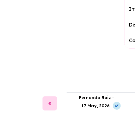
In
Di
Co
fía Martín -
Fernando Ruiz -
2 Jul, 2026
17 May, 2026