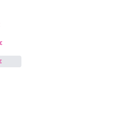
€
 €
€