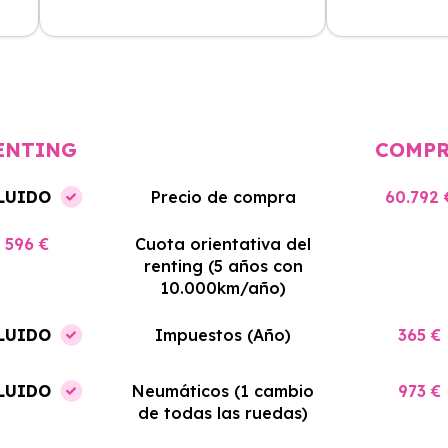
cio
El proceso de alquiler fue muy
Azahara Rentin
tá
sencillo, y el coche llegó rápido.
servicio de cal
cio
Totalmente recomendado para
facilidades y si
quienes buscan renting.
contrato. Muy 
ENTING
COMP
LUIDO
Precio de compra
60.792 
596 €
Cuota orientativa del
renting (5 años con
10.000km/año)
LUIDO
Impuestos (Año)
365 €
LUIDO
Neumáticos (1 cambio
973 €
de todas las ruedas)