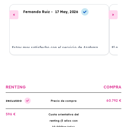
Fernando Ruiz -
17 May, 2026
La
Estoy muy satisfecho con el servicio de Azahara
El proce
Renting. El coche está en perfectas condiciones y el
llegó rá
precio es muy competitivo.
buscan r
RENTING
COMPRA
60.792 €
INCLUIDO
Precio de compra
596 €
Cuota orientativa del
renting (5 años con
10.000km/año)