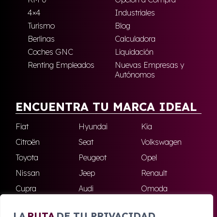
4×4
Industriales
Turismo
Blog
Berlinas
Calculadora
Coches GNC
Liquidación
Renting Empleados
Nuevas Empresas y
Autónomos
ENCUENTRA TU MARCA IDEAL
Fiat
Hyundai
Kia
Citroën
Seat
Volkswagen
Toyota
Peugeot
Opel
Nissan
Jeep
Renault
Cupra
Audi
Omoda
BMW
Dacia
Mazda
LA
RUTA
DE TU PRIVACIDAD