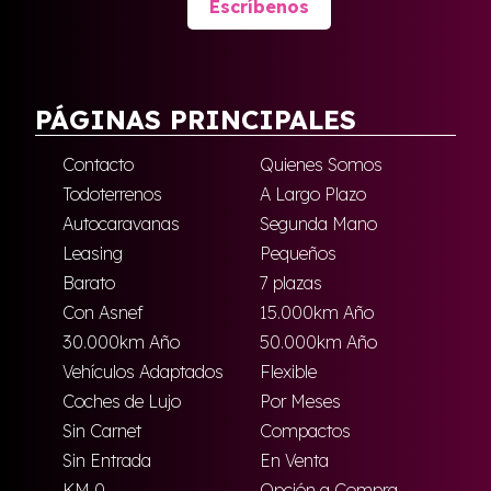
Escríbenos
PÁGINAS PRINCIPALES
Contacto
Quienes Somos
Todoterrenos
A Largo Plazo
Autocaravanas
Segunda Mano
Leasing
Pequeños
Barato
7 plazas
Con Asnef
15.000km Año
30.000km Año
50.000km Año
Vehículos Adaptados
Flexible
Coches de Lujo
Por Meses
Sin Carnet
Compactos
Sin Entrada
En Venta
KM 0
Opción a Compra