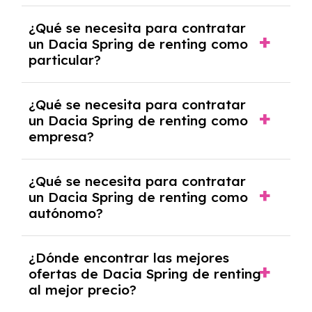
económica.
Generalmente, puedes rescindir el contrato,
¿Qué se necesita para contratar
pero puede haber penalizaciones por
un Dacia Spring de renting como
cancelación anticipada. Es importante revisar
particular?
las condiciones del contrato y hablar con un
experto que te asesore.
Se requiere DNI/NIE, justificante de ingresos
¿Qué se necesita para contratar
y, en algunos casos, una consulta de solvencia
un Dacia Spring de renting como
crediticia y un pago inicial.
empresa?
Necesitarás el CIF de la empresa,
¿Qué se necesita para contratar
documentación financiera y, en algunos
un Dacia Spring de renting como
casos, un informe de solvencia de la empresa
autónomo?
y un pago inicial.
Se necesita DNI/NIE, alta en el régimen de
¿Dónde encontrar las mejores
autónomos, justificante de ingresos y, en
ofertas de Dacia Spring de renting
algunos casos, un informe fiscal y un pago
al mejor precio?
inicial.