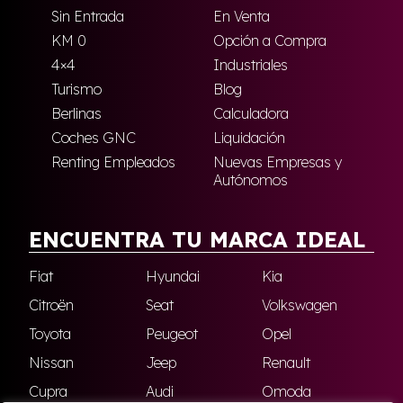
Sin Entrada
En Venta
KM 0
Opción a Compra
4×4
Industriales
Turismo
Blog
Berlinas
Calculadora
Coches GNC
Liquidación
Renting Empleados
Nuevas Empresas y
Autónomos
ENCUENTRA TU MARCA IDEAL
Fiat
Hyundai
Kia
Citroën
Seat
Volkswagen
Toyota
Peugeot
Opel
Nissan
Jeep
Renault
Cupra
Audi
Omoda