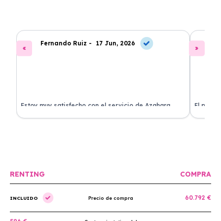
Fernando Ruiz -
17 Jun, 2026
La
Estoy muy satisfecho con el servicio de Azahara
El proce
Renting. El coche está en perfectas condiciones y el
llegó rá
precio es muy competitivo.
buscan r
RENTING
COMPRA
60.792 €
INCLUIDO
Precio de compra