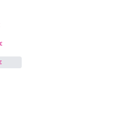
€
 €
€