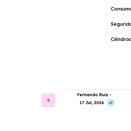
Consumo
Segurid
Cilindra
ía Martín -
Fernando Ruiz -
2 May, 2026
17 Jul, 2026