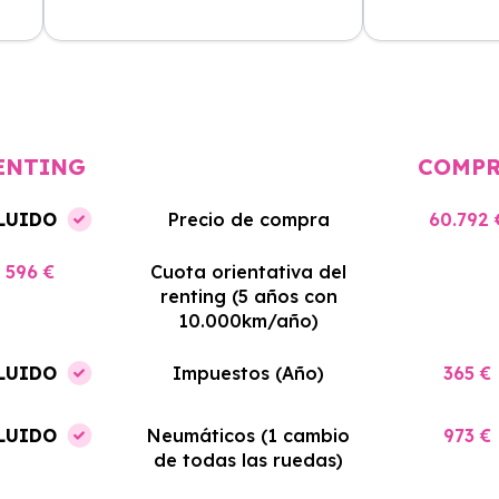
cio
El proceso de alquiler fue muy
Azahara Rentin
tá
sencillo, y el coche llegó rápido.
servicio de cal
cio
Totalmente recomendado para
facilidades y si
quienes buscan renting.
contrato. Muy 
ENTING
COMP
LUIDO
Precio de compra
60.792 
596 €
Cuota orientativa del
renting (5 años con
10.000km/año)
LUIDO
Impuestos (Año)
365 €
LUIDO
Neumáticos (1 cambio
973 €
de todas las ruedas)