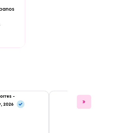
rbanos
s
orres -
Clara Gómez -
, 2026
10 Jun, 2026