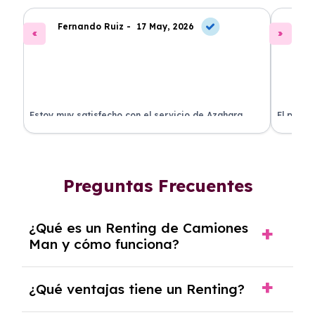
Fernando Ruiz -
17 May, 2026
La
Estoy muy satisfecho con el servicio de Azahara
El proce
Renting. El coche está en perfectas condiciones y el
llegó rá
precio es muy competitivo.
buscan r
Preguntas Frecuentes
¿Qué es un Renting de Camiones
Man y cómo funciona?
El
Renting de Camiones Man
es una
¿Qué ventajas tiene un Renting?
modalidad de alquiler a medio y largo plazo,