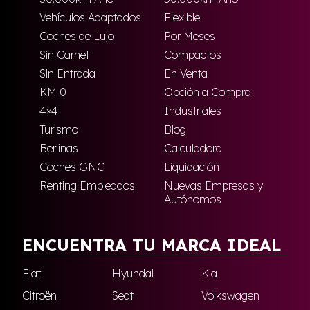
Vehículos Adaptados
Flexible
Coches de Lujo
Por Meses
Sin Carnet
Compactos
Sin Entrada
En Venta
KM 0
Opción a Compra
4×4
Industriales
Turismo
Blog
Berlinas
Calculadora
Coches GNC
Liquidación
Renting Empleados
Nuevas Empresas y
Autónomos
ENCUENTRA TU MARCA IDEAL
Fiat
Hyundai
Kia
Citroën
Seat
Volkswagen