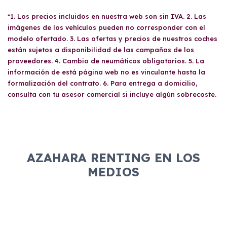
del IVA del año anterior y los trimestres del
vehículo de
Renting
siempre y cuando posean
IVA del año en curso. También es necesario un
*1. Los precios incluidos en nuestra web son sin IVA. 2. Las
un carné de conducir válido. No hay
recibo bancario para verificar el IBAN y el
imágenes de los vehículos pueden no corresponder con el
restricciones específicas sobre quién puede
titular, el acta de titularidad real, la escritura
modelo ofertado. 3. Las ofertas y precios de nuestros coches
utilizar el vehículo, pero se recomienda revisar
de constitución y poderes de la empresa.
están sujetos a disponibilidad de las campañas de los
las condiciones del contrato para evitar
proveedores. 4. Cambio de neumáticos obligatorios. 5. La
sorpresas.
información de está página web no es vinculante hasta la
formalización del contrato. 6. Para entrega a domicilio,
consulta con tu asesor comercial si incluye algún sobrecoste.
AZAHARA RENTING EN LOS
MEDIOS