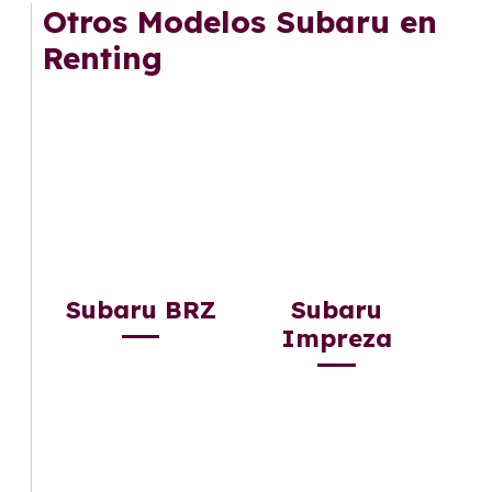
mantenimiento, seguro o depreciación, y si te
Otros Modelos Subaru en
gusta cambiar de coche cada pocos años.
Renting
Subaru BRZ
Subaru
Impreza