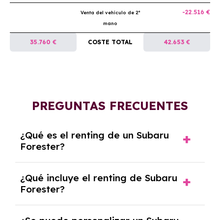
-22.516 €
Venta del vehículo de 2ª
mano
35.760 €
COSTE TOTAL
42.653 €
PREGUNTAS FRECUENTES
¿Qué es el renting de un Subaru
Forester?
El renting de un Subaru Forester es un
¿Qué incluye el renting de Subaru
contrato de alquiler a largo plazo en el que
Forester?
pagas una cuota mensual fija por el uso del
coche durante un periodo determinado,
El renting incluye el uso y disfrute del coche,
generalmente entre 2 y 5 años.