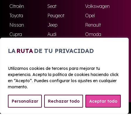
Citroën
Seat
Volkswagen
Toyota
Peugeot
Opel
Nissan
Jeep
Renault
Cupra
Audi
Omoda
BMW
Dacia
Mazda
LA
RUTA
DE TU PRIVACIDAD
Skoda
Ford
Todas las marcas
Utilizamos cookies de terceros para mejorar tu
experiencia. Acepta la política de cookies haciendo click
© 2020 - 2026 Azahara Renting
en “Acepto”. Puedes configurar los ajustes en cualquier
Aviso legal y Privacidad
|
Política de cookies
|
Términos
momento.
Personalizar
Rechazar todo
Aceptar todo
Pedir Presupuesto