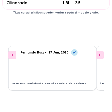
Cilindrada
1.8L – 2.5L
Las características pueden variar según el modelo y año.
Fernando Ruiz -
17 Jun, 2026
La
Estoy muy satisfecho con el servicio de Azahara
El proce
Renting. El coche está en perfectas condiciones y el
llegó rá
precio es muy competitivo.
buscan r