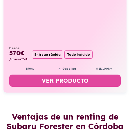
Desde:
570
€
Entrega rápida
Todo incluido
/mes+IVA
150cv
H. Gasolina
8,1l/100km
VER PRODUCTO
Ventajas de un renting de
Subaru Forester en Córdoba