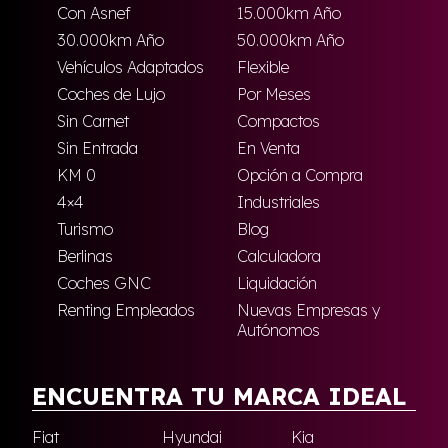
Con Asnef
15.000km Año
30.000km Año
50.000km Año
Vehículos Adaptados
Flexible
Coches de Lujo
Por Meses
Sin Carnet
Compactos
Sin Entrada
En Venta
KM 0
Opción a Compra
4×4
Industriales
Turismo
Blog
Berlinas
Calculadora
Coches GNC
Liquidación
Renting Empleados
Nuevas Empresas y
Autónomos
ENCUENTRA TU MARCA IDEAL
Fiat
Hyundai
Kia