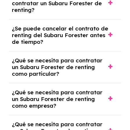
contratar un Subaru Forester de
franquicia incluido dentro de las cuotas
renting?
mensuales.
No, con el renting tienes la ventaja de que no
¿Se puede cancelar el contrato de
tendrás que pagar ningún tipo de entrada
renting del Subaru Forester antes
salvo en casos que lo exija el proveedor
de tiempo?
debido al resultado del estudio de viabilidad
económica.
Generalmente, puedes rescindir el contrato,
¿Qué se necesita para contratar
pero puede haber penalizaciones por
un Subaru Forester de renting
cancelación anticipada. Es importante revisar
como particular?
las condiciones del contrato y hablar con un
experto que te asesore.
Se requiere DNI/NIE, justificante de ingresos
¿Qué se necesita para contratar
y, en algunos casos, una consulta de solvencia
un Subaru Forester de renting
crediticia y un pago inicial.
como empresa?
Necesitarás el CIF de la empresa,
¿Qué se necesita para contratar
documentación financiera y, en algunos