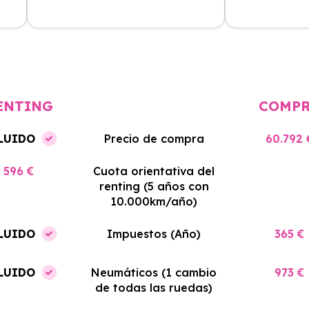
cio
El proceso de alquiler fue muy
Azahara Rentin
tá
sencillo, y el coche llegó rápido.
servicio de cal
cio
Totalmente recomendado para
facilidades y si
quienes buscan renting.
contrato. Muy 
ENTING
COMP
LUIDO
Precio de compra
60.792 
596 €
Cuota orientativa del
renting (5 años con
10.000km/año)
LUIDO
Impuestos (Año)
365 €
LUIDO
Neumáticos (1 cambio
973 €
de todas las ruedas)