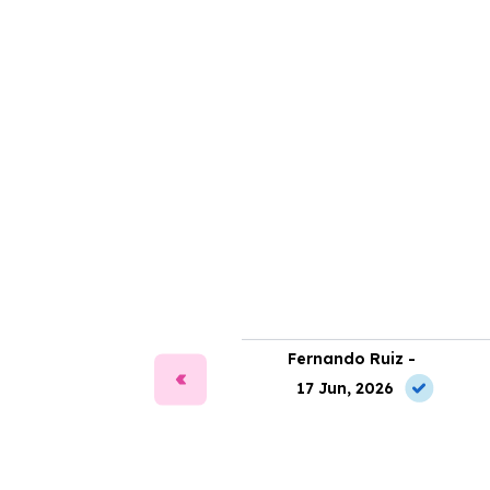
fía Martín -
Fernando Ruiz -
2 Jul, 2026
17 Jun, 2026