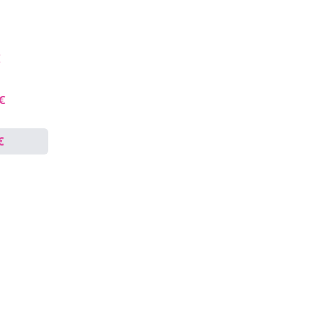
€
 €
€