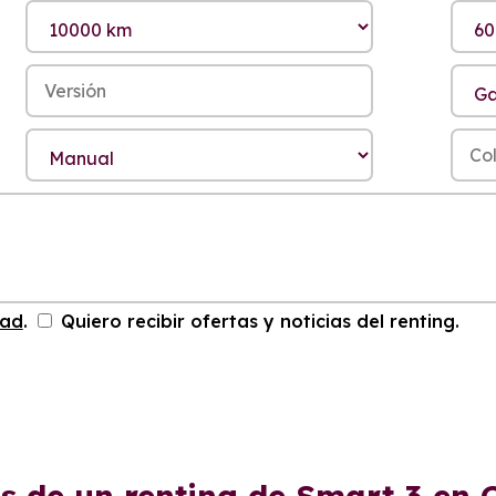
dad
.
Quiero recibir ofertas y noticias del renting.
s de un renting de Smart 3 en