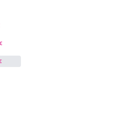
€
 €
€