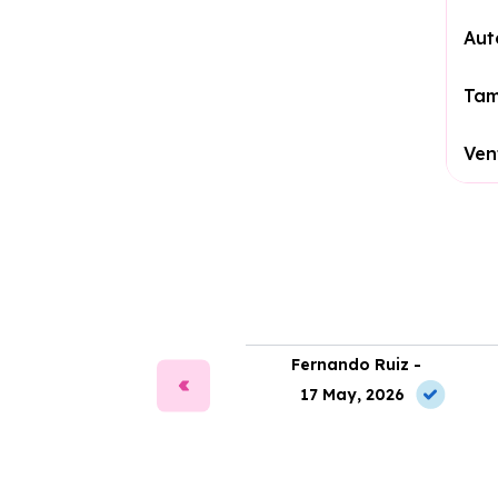
Aut
Ta
Ven
ía Martín -
Fernando Ruiz -
2 Jun, 2026
17 May, 2026