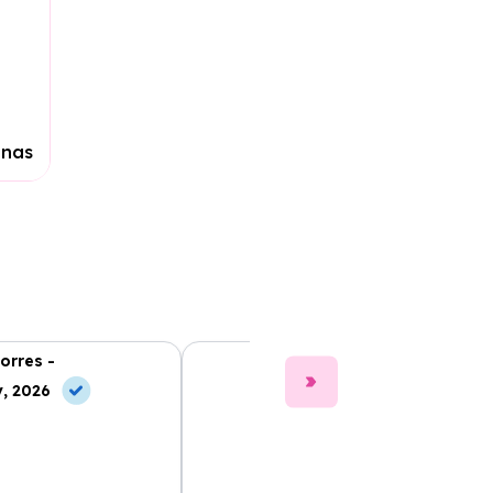
anas
orres -
Clara Gómez -
, 2026
10 May, 2026