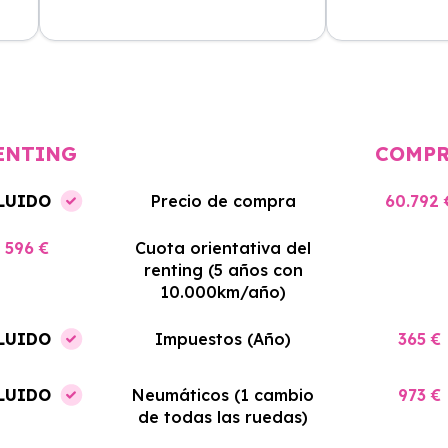
cio
El proceso de alquiler fue muy
Azahara Rentin
tá
sencillo, y el coche llegó rápido.
servicio de cal
cio
Totalmente recomendado para
facilidades y si
quienes buscan renting.
contrato. Muy 
ENTING
COMP
LUIDO
Precio de compra
60.792 
596 €
Cuota orientativa del
renting (5 años con
10.000km/año)
LUIDO
Impuestos (Año)
365 €
LUIDO
Neumáticos (1 cambio
973 €
de todas las ruedas)