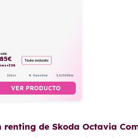
sde:
85
€
Todo incluido
mes+IVA
116cv
H. Gasolina
5,1l/100km
VER PRODUCTO
n renting de Skoda Octavia Co