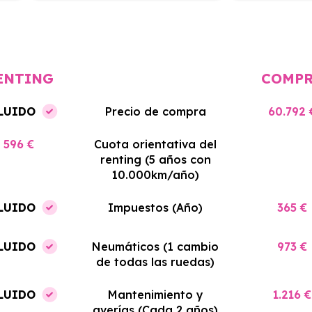
cio
El proceso de alquiler fue muy
Azahara Rentin
tá
sencillo, y el coche llegó rápido.
servicio de cal
cio
Totalmente recomendado para
facilidades y si
quienes buscan renting.
contrato. Muy 
ENTING
COMP
LUIDO
Precio de compra
60.792 
596 €
Cuota orientativa del
renting (5 años con
10.000km/año)
LUIDO
Impuestos (Año)
365 €
LUIDO
Neumáticos (1 cambio
973 €
de todas las ruedas)
LUIDO
Mantenimiento y
1.216 €
averías (Cada 2 años)