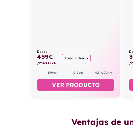
Desde:
De
459
€
3
Todo incluido
/mes+IVA
/
150cv
Diésel
4,3l/100km
VER PRODUCTO
Ventajas de u