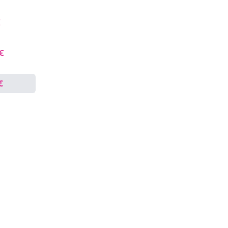
€
 €
€