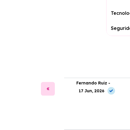
Tecnolo
Seguri
fía Martín -
Fernando Ruiz -
2 Jul, 2026
17 Jun, 2026