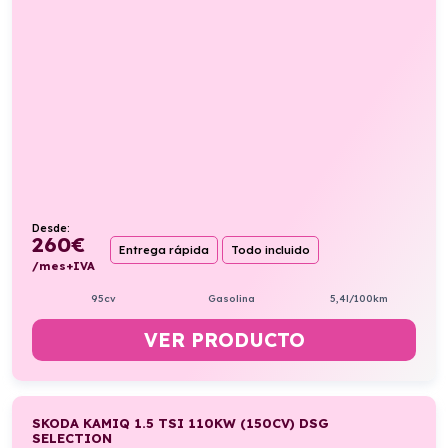
Desde:
260
€
Entrega rápida
Todo incluido
/mes+IVA
95cv
Gasolina
5,4l/100km
VER PRODUCTO
SKODA KAMIQ 1.5 TSI 110KW (150CV) DSG
SELECTION