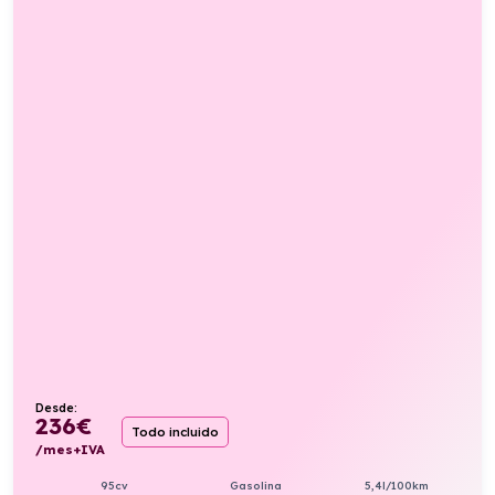
Desde:
236
€
Todo incluido
/mes+IVA
95cv
Gasolina
5,4l/100km