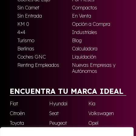
Sin Carnet
Compactos
Sin Entrada
En Venta
KM 0
Opción a Compra
4×4
Industriales
Turismo
Blog
Berlinas
Calculadora
Coches GNC
Liquidación
Renting Empleados
Nuevas Empresas y
Autónomos
ENCUENTRA TU MARCA IDEAL
Fiat
Hyundai
Kia
Citroën
Seat
Volkswagen
Toyota
Peugeot
Opel
Nissan
Jeep
Renault