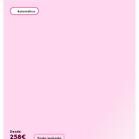
Automático
Desde:
258
€
Todo incluido