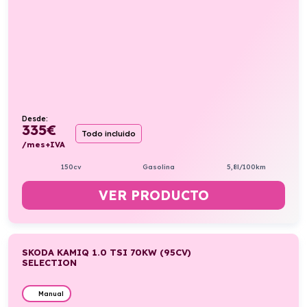
Desde:
335
€
Todo incluido
/mes+IVA
150cv
Gasolina
5,8l/100km
VER PRODUCTO
SKODA KAMIQ 1.0 TSI 70KW (95CV)
SELECTION
Manual