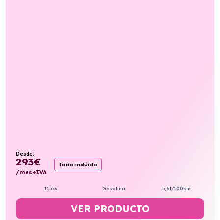
Desde:
293
€
Todo incluido
/mes+IVA
115cv
Gasolina
5,6l/100km
VER PRODUCTO