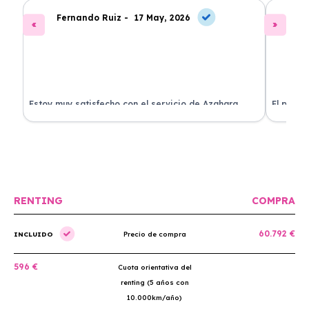
Fernando Ruiz -
17 May, 2026
La
Estoy muy satisfecho con el servicio de Azahara
El proce
Renting. El coche está en perfectas condiciones y el
llegó rá
precio es muy competitivo.
buscan r
RENTING
COMPRA
60.792 €
INCLUIDO
Precio de compra
596 €
Cuota orientativa del
renting (5 años con
10.000km/año)