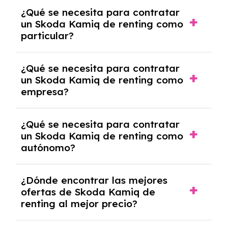
Generalmente, puedes rescindir el contrato,
¿Qué se necesita para contratar
pero puede haber penalizaciones por
un Skoda Kamiq de renting como
cancelación anticipada. Es importante revisar
particular?
las condiciones del contrato y hablar con un
experto que te asesore.
Se requiere DNI/NIE, justificante de ingresos
¿Qué se necesita para contratar
y, en algunos casos, una consulta de solvencia
un Skoda Kamiq de renting como
crediticia y un pago inicial.
empresa?
Necesitarás el CIF de la empresa,
¿Qué se necesita para contratar
documentación financiera y, en algunos
un Skoda Kamiq de renting como
casos, un informe de solvencia de la empresa
autónomo?
y un pago inicial.
Se necesita DNI/NIE, alta en el régimen de
¿Dónde encontrar las mejores
autónomos, justificante de ingresos y, en
ofertas de Skoda Kamiq de
algunos casos, un informe fiscal y un pago
renting al mejor precio?
inicial.
En nuestra página web podrás encontrar las