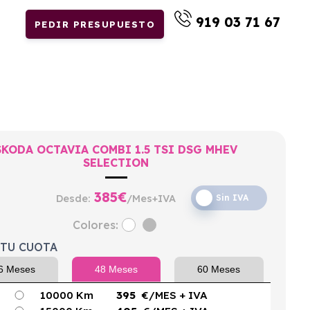
919 03 71 67
PEDIR PRESUPUESTO
SKODA OCTAVIA COMBI 1.5 TSI DSG MHEV
SELECTION
385
€
Desde:
/Mes+IVA
Sin IVA
Colores:
 TU CUOTA
6 Meses
48 Meses
60 Meses
10000 Km
395
€/MES
+ IVA