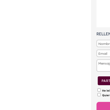
tintivo
Puertas
Emisiones
Consumo
ECO
5
115g/Km
5,1l/100km
RELLE
PAR
He le
Quier