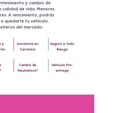
antenimiento y cambio de
u calidad de vida. Menores
eres. A vencimiento, podrás
r o quedarte tu vehículo.
punteros del mercado.
n y
Asistencia en
Seguro a Todo
nto
Carretera
Riesgo
a
Cambio de
Vehículo Pre-
*
Neumáticos*
entrega