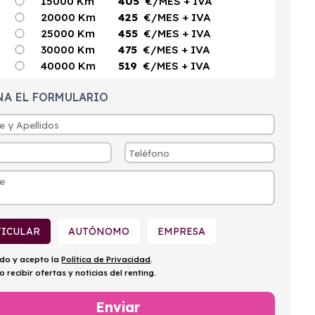
15000 Km
405
€/MES
+ IVA
20000 Km
425
€/MES
+ IVA
25000 Km
455
€/MES
+ IVA
30000 Km
475
€/MES
+ IVA
40000 Km
519
€/MES
+ IVA
NA EL FORMULARIO
TICULAR
AUTÓNOMO
EMPRESA
ído y acepto la
Política de Privacidad
.
o recibir ofertas y noticias del renting.