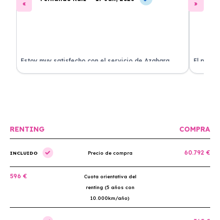
Estoy muy satisfecho con el servicio de Azahara
El proce
Renting. El coche está en perfectas condiciones y el
llegó rá
precio es muy competitivo.
buscan r
RENTING
COMPRA
60.792 €
INCLUIDO
Precio de compra
596 €
Cuota orientativa del
renting (5 años con
10.000km/año)