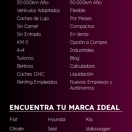
30.000km Año
50.000km Año
Vehículos Adaptados
Flexible
Coches de Lujo
Por Meses
Sin Carnet
Compactos
Sin Entrada
En Venta
KM 0
Opción a Compra
4×4
Industriales
Turismo
Blog
Berlinas
Calculadora
Coches GNC
Liquidación
Renting Empleados
Nuevas Empresas y
Autónomos
ENCUENTRA TU MARCA IDEAL
Fiat
Hyundai
Kia
Citroën
Seat
Volkswagen