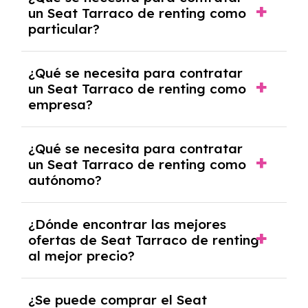
pero puede haber penalizaciones por
un Seat Tarraco de renting como
cancelación anticipada. Es importante revisar
particular?
las condiciones del contrato y hablar con un
experto que te asesore.
Se requiere DNI/NIE, justificante de ingresos
¿Qué se necesita para contratar
y, en algunos casos, una consulta de solvencia
un Seat Tarraco de renting como
crediticia y un pago inicial.
empresa?
Necesitarás el CIF de la empresa,
¿Qué se necesita para contratar
documentación financiera y, en algunos
un Seat Tarraco de renting como
casos, un informe de solvencia de la empresa
autónomo?
y un pago inicial.
Se necesita DNI/NIE, alta en el régimen de
¿Dónde encontrar las mejores
autónomos, justificante de ingresos y, en
ofertas de Seat Tarraco de renting
algunos casos, un informe fiscal y un pago
al mejor precio?
inicial.
En nuestra página web podrás encontrar las
¿Se puede comprar el Seat
mejores ofertas de vehículos de renting con