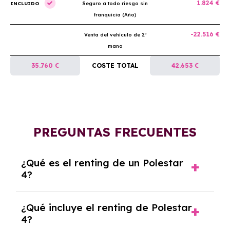
1.824 €
INCLUIDO
Seguro a todo riesgo sin
franquicia (Año)
-22.516 €
Venta del vehículo de 2ª
mano
35.760 €
COSTE TOTAL
42.653 €
PREGUNTAS FRECUENTES
¿Qué es el renting de un Polestar
4?
El renting de un Polestar 4 es un contrato de
¿Qué incluye el renting de Polestar
alquiler a largo plazo en el que pagas una
4?
cuota mensual fija por el uso del coche