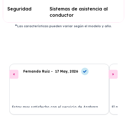
Seguridad
Sistemas de asistencia al
conductor
Las características pueden variar según el modelo y año.
Fernando Ruiz -
17 May, 2026
La
Estoy muy satisfecho con el servicio de Azahara
El proce
Renting. El coche está en perfectas condiciones y el
llegó rá
precio es muy competitivo.
buscan r