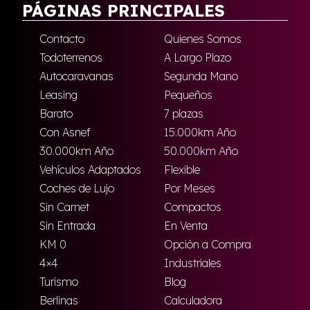
PÁGINAS PRINCIPALES
Contacto
Quienes Somos
Todoterrenos
A Largo Plazo
Autocaravanas
Segunda Mano
Leasing
Pequeños
Barato
7 plazas
Con Asnef
15.000km Año
30.000km Año
50.000km Año
Vehículos Adaptados
Flexible
Coches de Lujo
Por Meses
Sin Carnet
Compactos
Sin Entrada
En Venta
KM 0
Opción a Compra
4×4
Industriales
Turismo
Blog
Berlinas
Calculadora