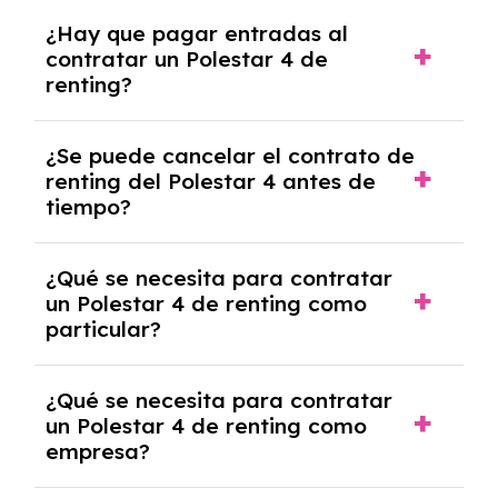
Con el renting podrás disfrutar de un Polestar
¿Hay que pagar entradas al
4 con el seguro a todo riesgo sin franquicia
contratar un Polestar 4 de
incluido dentro de las cuotas mensuales.
renting?
No, con el renting tienes la ventaja de que no
¿Se puede cancelar el contrato de
tendrás que pagar ningún tipo de entrada
renting del Polestar 4 antes de
salvo en casos que lo exija el proveedor
tiempo?
debido al resultado del estudio de viabilidad
económica.
Generalmente, puedes rescindir el contrato,
¿Qué se necesita para contratar
pero puede haber penalizaciones por
un Polestar 4 de renting como
cancelación anticipada. Es importante revisar
particular?
las condiciones del contrato y hablar con un
experto que te asesore.
Se requiere DNI/NIE, justificante de ingresos
¿Qué se necesita para contratar
y, en algunos casos, una consulta de solvencia
un Polestar 4 de renting como
crediticia y un pago inicial.
empresa?