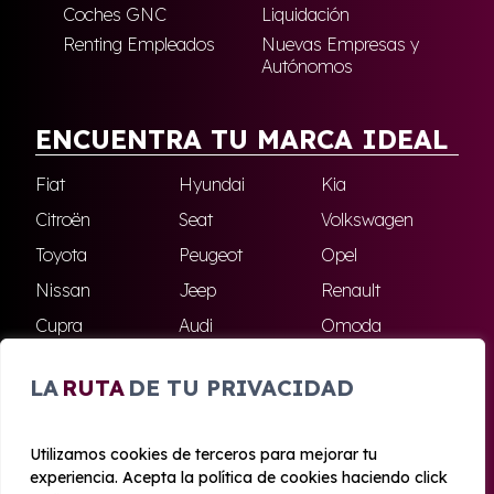
Coches GNC
Liquidación
Renting Empleados
Nuevas Empresas y
Autónomos
ENCUENTRA TU MARCA IDEAL
Fiat
Hyundai
Kia
Citroën
Seat
Volkswagen
Toyota
Peugeot
Opel
Nissan
Jeep
Renault
Cupra
Audi
Omoda
BMW
Dacia
Mazda
LA
RUTA
DE TU PRIVACIDAD
Skoda
Ford
Todas las marcas
Utilizamos cookies de terceros para mejorar tu
experiencia. Acepta la política de cookies haciendo click