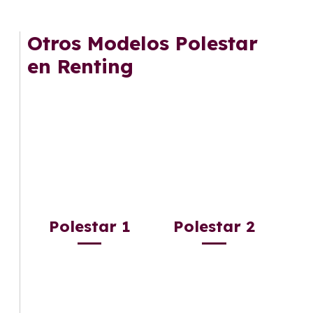
cuota fija mensual, sin preocuparte de
mantenimiento, seguro o depreciación, y si te
Otros Modelos Polestar
gusta cambiar de coche cada pocos años.
en Renting
Polestar 1
Polestar 2