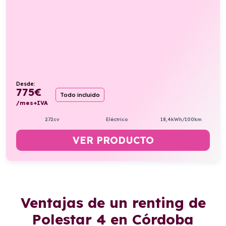
Desde:
775
€
Todo incluido
/mes+IVA
272cv
Eléctrico
18,4kWh/100km
VER PRODUCTO
Ventajas de un renting de
Polestar 4 en Córdoba