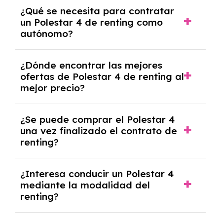
Necesitarás el CIF de la empresa,
¿Qué se necesita para contratar
documentación financiera y, en algunos
un Polestar 4 de renting como
casos, un informe de solvencia de la empresa
autónomo?
y un pago inicial.
Se necesita DNI/NIE, alta en el régimen de
¿Dónde encontrar las mejores
autónomos, justificante de ingresos y, en
ofertas de Polestar 4 de renting al
algunos casos, un informe fiscal y un pago
mejor precio?
inicial.
En nuestra página web podrás encontrar las
¿Se puede comprar el Polestar 4
mejores ofertas de vehículos de renting con
una vez finalizado el contrato de
todos los gastos incluidos y sin pagar
renting?
entradas.
Sí, en algunos casos, al final del contrato de
¿Interesa conducir un Polestar 4
renting se puede adquirir el coche. En este
mediante la modalidad del
caso tendrán que analizar los años, la
renting?
cantidad de kilómetros recorridos y el coste
del mercado actual.
El renting puede ser ventajoso si prefieres una