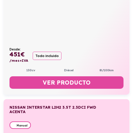
Desde:
451
€
Todo incluido
/mes+IVA
130cv
Diésel
8l/100km
VER PRODUCTO
NISSAN INTERSTAR L2H2 3.5T 2.3DCI FWD
ACENTA
Manual