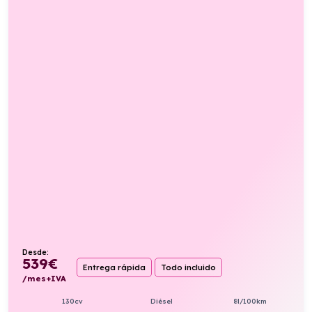
Desde:
539
€
Entrega rápida
Todo incluido
/mes+IVA
130cv
Diésel
8l/100km