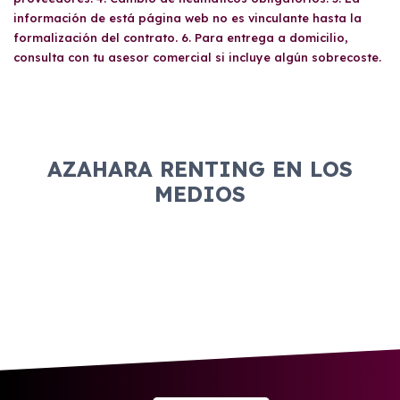
el departamento de riesgos de cada
información de está página web no es vinculante hasta la
proveedor.
formalización del contrato. 6. Para entrega a domicilio,
consulta con tu asesor comercial si incluye algún sobrecoste.
AZAHARA RENTING EN LOS
MEDIOS