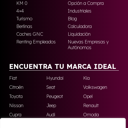
KM 0
Opción a Compra
4×4
Industriales
Turismo
Blog
Berlinas
Calculadora
Coches GNC
Liquidación
Renting Empleados
Nuevas Empresas y
Autónomos
ENCUENTRA TU MARCA IDEAL
Fiat
Hyundai
Kia
Citroën
Seat
Volkswagen
Toyota
Peugeot
Opel
Nissan
Jeep
Renault
Cupra
Audi
Omoda
BMW
Dacia
Mazda