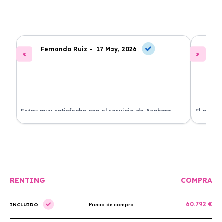
Fernando Ruiz -
17 May, 2026
La
Estoy muy satisfecho con el servicio de Azahara
El proce
Renting. El coche está en perfectas condiciones y el
llegó rá
precio es muy competitivo.
buscan r
RENTING
COMPRA
60.792 €
INCLUIDO
Precio de compra