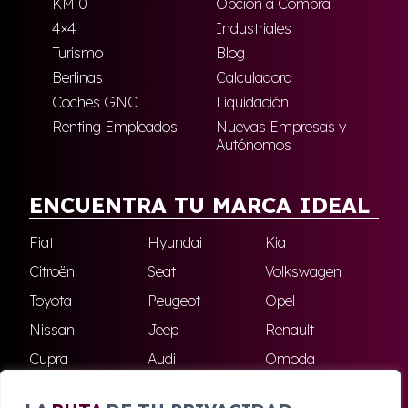
KM 0
Opción a Compra
4×4
Industriales
Turismo
Blog
Berlinas
Calculadora
Coches GNC
Liquidación
Renting Empleados
Nuevas Empresas y
Autónomos
ENCUENTRA TU MARCA IDEAL
Fiat
Hyundai
Kia
Citroën
Seat
Volkswagen
Toyota
Peugeot
Opel
Nissan
Jeep
Renault
Cupra
Audi
Omoda
BMW
Dacia
Mazda