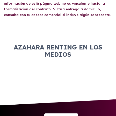
realizada por el departamento de riesgos
información de está página web no es vinculante hasta la
correspondiente.
formalización del contrato. 6. Para entrega a domicilio,
consulta con tu asesor comercial si incluye algún sobrecoste.
AZAHARA RENTING EN LOS
MEDIOS