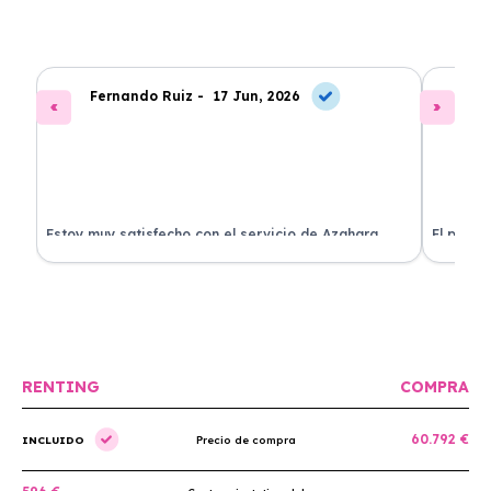
Fernando Ruiz -
17 Jun, 2026
La
Estoy muy satisfecho con el servicio de Azahara
El proce
Renting. El coche está en perfectas condiciones y el
llegó rá
precio es muy competitivo.
buscan r
RENTING
COMPRA
60.792 €
INCLUIDO
Precio de compra