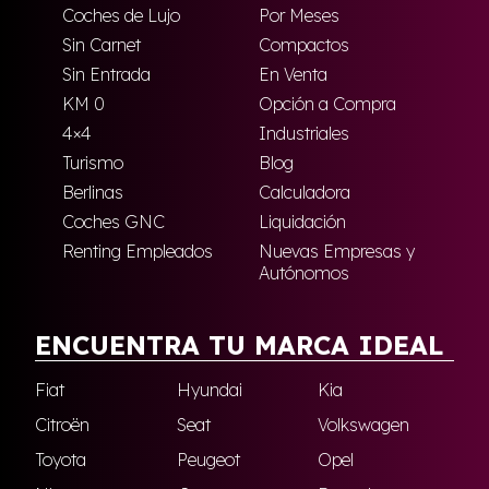
Coches de Lujo
Por Meses
Sin Carnet
Compactos
Sin Entrada
En Venta
KM 0
Opción a Compra
4×4
Industriales
Turismo
Blog
Berlinas
Calculadora
Coches GNC
Liquidación
Renting Empleados
Nuevas Empresas y
Autónomos
ENCUENTRA TU MARCA IDEAL
Fiat
Hyundai
Kia
Citroën
Seat
Volkswagen
Toyota
Peugeot
Opel