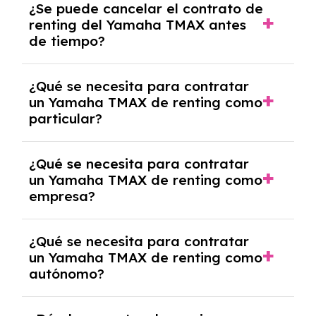
¿Se puede cancelar el contrato de
tendrás que pagar ningún tipo de entrada
renting del Yamaha TMAX antes
salvo en casos que lo exija el proveedor
de tiempo?
debido al resultado del estudio de viabilidad
económica.
Generalmente, puedes rescindir el contrato,
¿Qué se necesita para contratar
pero puede haber penalizaciones por
un Yamaha TMAX de renting como
cancelación anticipada. Es importante revisar
particular?
las condiciones del contrato y hablar con un
experto que te asesore.
Se requiere DNI/NIE, justificante de ingresos
¿Qué se necesita para contratar
y, en algunos casos, una consulta de solvencia
un Yamaha TMAX de renting como
crediticia y un pago inicial.
empresa?
Necesitarás el CIF de la empresa,
¿Qué se necesita para contratar
documentación financiera y, en algunos
un Yamaha TMAX de renting como
casos, un informe de solvencia de la empresa
autónomo?
y un pago inicial.
Se necesita DNI/NIE, alta en el régimen de