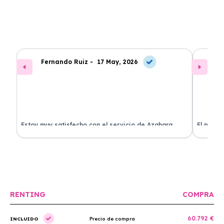
Fernando Ruiz -
17 May, 2026
La
Estoy muy satisfecho con el servicio de Azahara
El proce
Renting. El coche está en perfectas condiciones y el
llegó rá
precio es muy competitivo.
buscan r
RENTING
COMPRA
60.792 €
INCLUIDO
Precio de compra