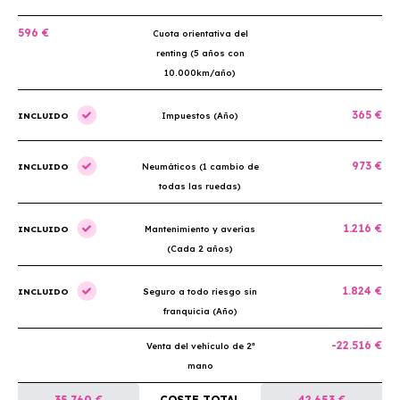
596 €
Cuota orientativa del
renting (5 años con
10.000km/año)
365 €
INCLUIDO
Impuestos (Año)
973 €
INCLUIDO
Neumáticos (1 cambio de
todas las ruedas)
1.216 €
INCLUIDO
Mantenimiento y averías
(Cada 2 años)
1.824 €
INCLUIDO
Seguro a todo riesgo sin
franquicia (Año)
-22.516 €
Venta del vehículo de 2ª
mano
35.760 €
COSTE TOTAL
42.653 €