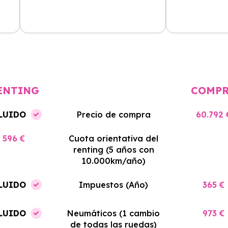
cio
El proceso de alquiler fue muy
Azahara Rentin
tá
sencillo, y el coche llegó rápido.
servicio de cal
cio
Totalmente recomendado para
facilidades y si
quienes buscan renting.
contrato. Muy 
ENTING
COMP
LUIDO
Precio de compra
60.792 
596 €
Cuota orientativa del
renting (5 años con
10.000km/año)
LUIDO
Impuestos (Año)
365 €
LUIDO
Neumáticos (1 cambio
973 €
de todas las ruedas)