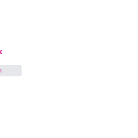
€
 €
€