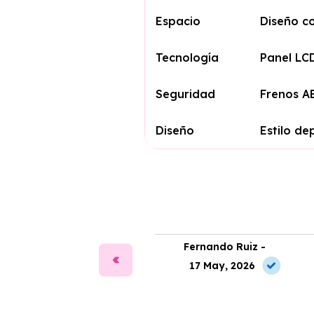
Espacio
Diseño co
Tecnología
Panel LCD
Seguridad
Frenos AB
Diseño
Estilo d
ía Martín -
Fernando Ruiz -
2 Jun, 2026
17 May, 2026