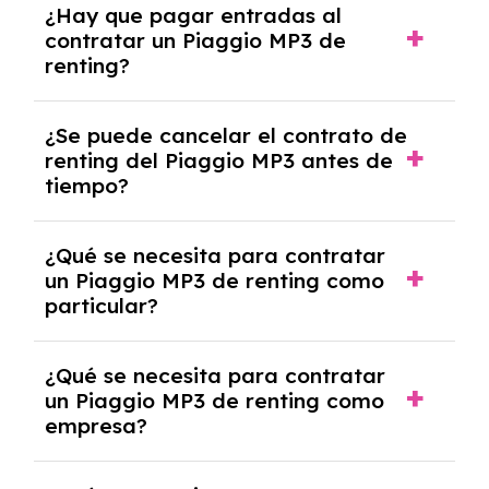
¿Hay que pagar entradas al
MP3 con el seguro a todo riesgo sin franquicia
contratar un Piaggio MP3 de
incluido dentro de las cuotas mensuales.
renting?
No, con el renting tienes la ventaja de que no
¿Se puede cancelar el contrato de
tendrás que pagar ningún tipo de entrada
renting del Piaggio MP3 antes de
salvo en casos que lo exija el proveedor
tiempo?
debido al resultado del estudio de viabilidad
económica.
Generalmente, puedes rescindir el contrato,
¿Qué se necesita para contratar
pero puede haber penalizaciones por
un Piaggio MP3 de renting como
cancelación anticipada. Es importante revisar
particular?
las condiciones del contrato y hablar con un
experto que te asesore.
Se requiere DNI/NIE, justificante de ingresos
¿Qué se necesita para contratar
y, en algunos casos, una consulta de solvencia
un Piaggio MP3 de renting como
crediticia y un pago inicial.
empresa?
Necesitarás el CIF de la empresa,