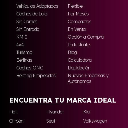
Vehículos Adaptados
Flexible
Coches de Lujo
Por Meses
Sin Carnet
Compactos
Sin Entrada
En Venta
KM 0
Opción a Compra
4×4
Industriales
Turismo
Blog
Berlinas
Calculadora
Coches GNC
Liquidación
Renting Empleados
Nuevas Empresas y
Autónomos
ENCUENTRA TU MARCA IDEAL
Fiat
Hyundai
Kia
Citroën
Seat
Volkswagen