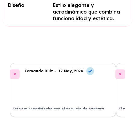
Diseño
Estilo elegante y
aerodinámico que combina
funcionalidad y estética.
Fernando Ruiz -
17 May, 2026
La
Estoy muy satisfecho con el servicio de Azahara
El proce
Renting. El coche está en perfectas condiciones y el
llegó rá
precio es muy competitivo.
buscan r