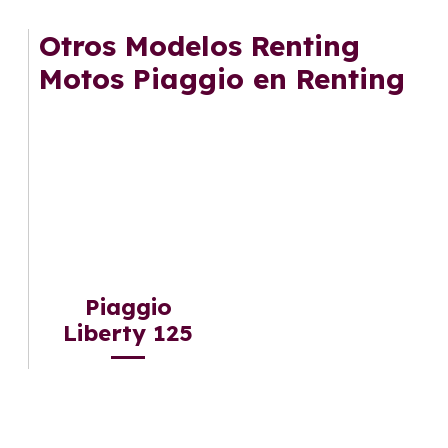
cuota fija mensual, sin preocuparte de
mantenimiento, seguro o depreciación, y si te
Otros Modelos Renting
gusta cambiar de coche cada pocos años.
Motos Piaggio en Renting
Piaggio
Liberty 125