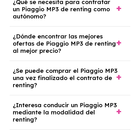
¿Qué se necesita para contratar
documentación financiera y, en algunos
un Piaggio MP3 de renting como
casos, un informe de solvencia de la empresa
autónomo?
y un pago inicial.
Se necesita DNI/NIE, alta en el régimen de
¿Dónde encontrar las mejores
autónomos, justificante de ingresos y, en
ofertas de Piaggio MP3 de renting
algunos casos, un informe fiscal y un pago
al mejor precio?
inicial.
En nuestra página web podrás encontrar las
¿Se puede comprar el Piaggio MP3
mejores ofertas de vehículos de renting con
una vez finalizado el contrato de
todos los gastos incluidos y sin pagar
renting?
entradas.
Sí, en algunos casos, al final del contrato de
¿Interesa conducir un Piaggio MP3
renting se puede adquirir el coche. En este
mediante la modalidad del
caso tendrán que analizar los años, la
renting?
cantidad de kilómetros recorridos y el coste
del mercado actual.
El renting puede ser ventajoso si prefieres una