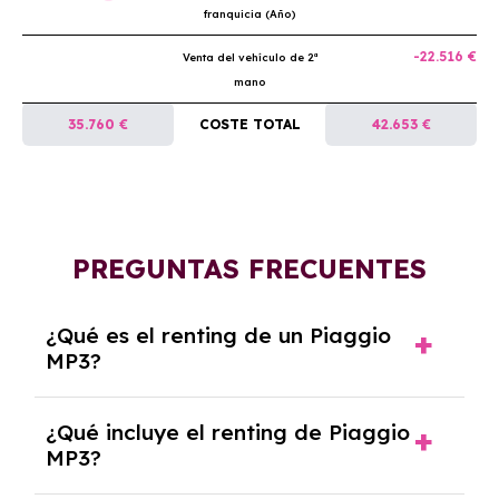
franquicia (Año)
-22.516 €
Venta del vehículo de 2ª
mano
35.760 €
COSTE TOTAL
42.653 €
PREGUNTAS FRECUENTES
¿Qué es el renting de un Piaggio
MP3?
El renting de un Piaggio MP3 es un contrato
¿Qué incluye el renting de Piaggio
de alquiler a largo plazo en el que pagas una
MP3?
cuota mensual fija por el uso del coche
durante un periodo determinado,