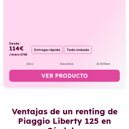
Desde:
114
€
Entrega rápida
Todo incluido
/mes+IVA
10cv
Gasolina
2l/100km
VER PRODUCTO
Ventajas de un renting de
Piaggio Liberty 125 en