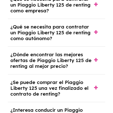
y, en algunos casos, una consulta de solvencia
un Piaggio Liberty 125 de renting
crediticia y un pago inicial.
como empresa?
Necesitarás el CIF de la empresa,
¿Qué se necesita para contratar
documentación financiera y, en algunos
un Piaggio Liberty 125 de renting
casos, un informe de solvencia de la empresa
como autónomo?
y un pago inicial.
Se necesita DNI/NIE, alta en el régimen de
¿Dónde encontrar las mejores
autónomos, justificante de ingresos y, en
ofertas de Piaggio Liberty 125 de
algunos casos, un informe fiscal y un pago
renting al mejor precio?
inicial.
En nuestra página web podrás encontrar las
¿Se puede comprar el Piaggio
mejores ofertas de vehículos de renting con
Liberty 125 una vez finalizado el
todos los gastos incluidos y sin pagar
contrato de renting?
entradas.
Sí, en algunos casos, al final del contrato de
¿Interesa conducir un Piaggio
renting se puede adquirir el coche. En este