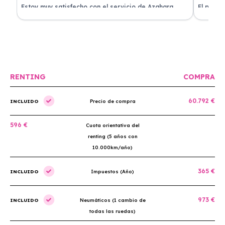
Estoy muy satisfecho con el servicio de Azahara
El proce
Renting. El coche está en perfectas condiciones y el
llegó rá
precio es muy competitivo.
buscan r
RENTING
COMPRA
60.792 €
INCLUIDO
Precio de compra
596 €
Cuota orientativa del
renting (5 años con
10.000km/año)
365 €
INCLUIDO
Impuestos (Año)
973 €
INCLUIDO
Neumáticos (1 cambio de
todas las ruedas)