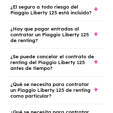
Al finalizar el contrato, puedes devolver el
¿El seguro a todo riesgo del
coche, renovarlo por uno nuevo o, en algunos
Piaggio Liberty 125 está incluido?
casos, comprarlo a un precio previamente
acordado.
Con el renting podrás disfrutar de un Piaggio
¿Hay que pagar entradas al
Liberty 125 con el seguro a todo riesgo sin
contratar un Piaggio Liberty 125
franquicia incluido dentro de las cuotas
de renting?
mensuales.
No, con el renting tienes la ventaja de que no
¿Se puede cancelar el contrato de
tendrás que pagar ningún tipo de entrada
renting del Piaggio Liberty 125
salvo en casos que lo exija el proveedor
antes de tiempo?
debido al resultado del estudio de viabilidad
económica.
Generalmente, puedes rescindir el contrato,
¿Qué se necesita para contratar
pero puede haber penalizaciones por
un Piaggio Liberty 125 de renting
cancelación anticipada. Es importante revisar
como particular?
las condiciones del contrato y hablar con un
experto que te asesore.
Se requiere DNI/NIE, justificante de ingresos
¿Qué se necesita para contratar