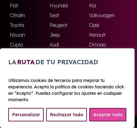
Fiat
Hyundai
Kia
Citroën
Seat
Volkswagen
Toyota
Peugeot
Opel
Nissan
Jeep
Renault
Cupra
Audi
Omoda
BMW
Dacia
Mazda
LA
RUTA
DE TU PRIVACIDAD
Skoda
Ford
Todas las marcas
Utilizamos cookies de terceros para mejorar tu
experiencia. Acepta la política de cookies haciendo click
© 2020 - 2026 Azahara Renting
en “Acepto”. Puedes configurar los ajustes en cualquier
Aviso legal y Privacidad
|
Política de cookies
|
Términos
momento.
Personalizar
Rechazar todo
Aceptar todo
Pedir Presupuesto