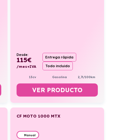
Desde:
Entrega rápida
115
€
Todo incluido
/mes+IVA
13cv
Gasolina
2,7l/100km
VER PRODUCTO
CF MOTO 1000 MTX
Manual