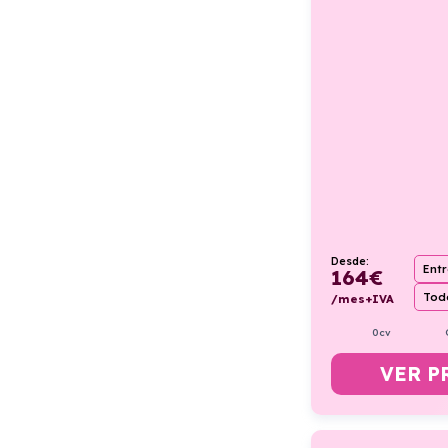
Desde:
Ent
164
€
Todo
/mes+IVA
0cv
VER P