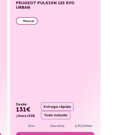
PEUGEOT PULSION 125 EVO
URBAN
Manual
Desde:
Entrega rápida
131
€
Todo incluido
/mes+IVA
15cv
Gasolina
2,9l/100km