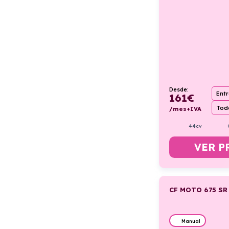
Desde:
Ent
161
€
Todo
/mes+IVA
44cv
VER P
CF MOTO 675 SR
Manual