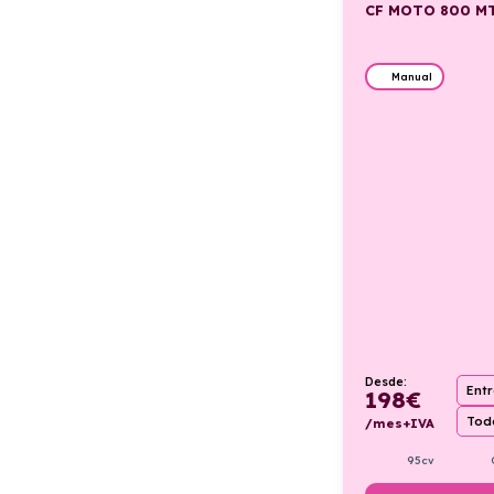
CF MOTO 800 M
Manual
Desde:
Ent
198
€
Todo
/mes+IVA
95cv