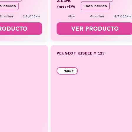
 incluido
Todo incluido
/mes+IVA
Gasolina
2,9l/100km
81cv
Gasolina
4,7l/100km
RODUCTO
VER PRODUCTO
PEUGEOT KISBEE M 125
Manual