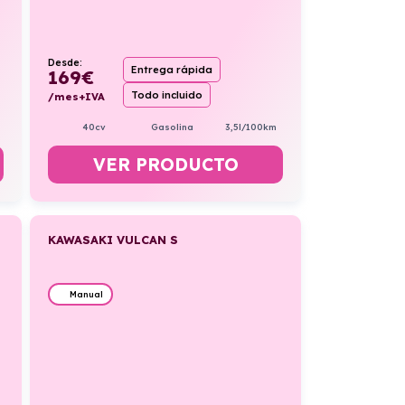
Desde:
Entrega rápida
169
€
Todo incluido
/mes+IVA
40cv
Gasolina
3,5l/100km
VER PRODUCTO
KAWASAKI VULCAN S
Manual