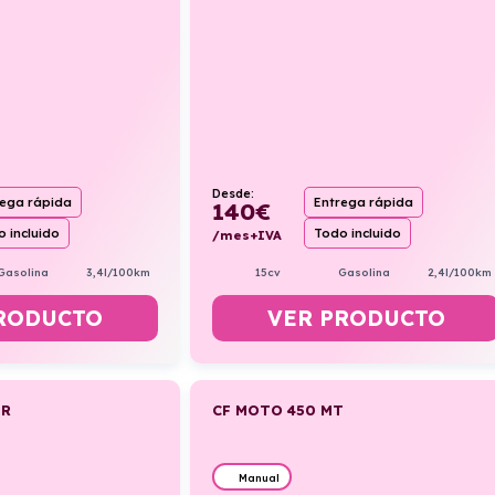
Desde:
rega rápida
Entrega rápida
140
€
 incluido
Todo incluido
/mes+IVA
Gasolina
3,4l/100km
15cv
Gasolina
2,4l/100km
RODUCTO
VER PRODUCTO
 R
CF MOTO 450 MT
Manual