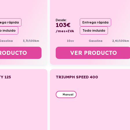
Desde:
rega rápida
Entrega rápida
103
€
 incluido
Todo incluido
/mes+IVA
Gasolina
3,7l/100km
10cv
Gasolina
2,4l/100km
RODUCTO
VER PRODUCTO
Y 125
TRIUMPH SPEED 400
Manual