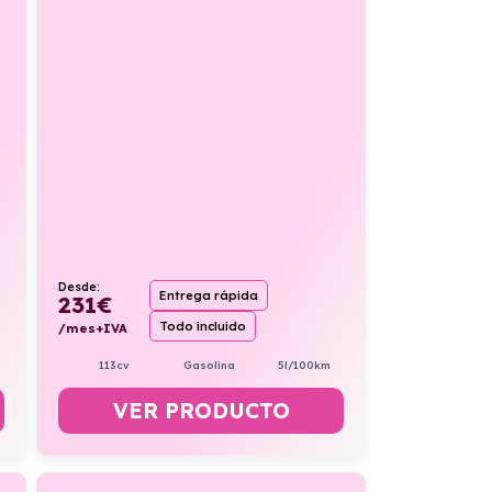
Desde:
Entrega rápida
231
€
Todo incluido
/mes+IVA
113cv
Gasolina
5l/100km
VER PRODUCTO