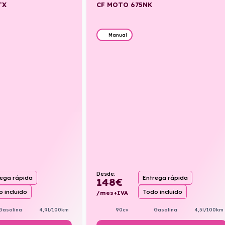
TX
CF MOTO 675NK
Manual
Desde:
rega rápida
Entrega rápida
148
€
 incluido
Todo incluido
/mes+IVA
Gasolina
4,9l/100km
90cv
Gasolina
4,5l/100km