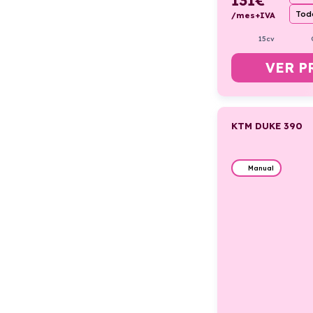
Todo
/mes+IVA
15cv
VER P
KTM DUKE 390
Manual