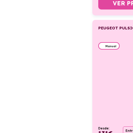
VER P
PEUGEOT PULSI
Manual
Desde:
Ent
131
€