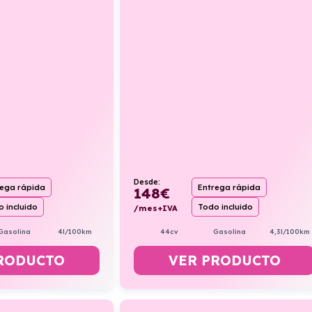
Desde:
rega rápida
Entrega rápida
148
€
 incluido
Todo incluido
/mes+IVA
Gasolina
4l/100km
44cv
Gasolina
4,3l/100km
RODUCTO
VER PRODUCTO