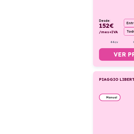
Desde:
Ent
152
€
Todo
/mes+IVA
44cv
VER P
PIAGGIO LIBERT
Manual