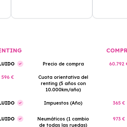
cio
El proceso de alquiler fue muy
Azahara Rentin
tá
sencillo, y el coche llegó rápido.
servicio de cal
cio
Totalmente recomendado para
facilidades y si
quienes buscan renting.
contrato. Muy 
ENTING
COMP
LUIDO
Precio de compra
60.792 
596 €
Cuota orientativa del
renting (5 años con
10.000km/año)
LUIDO
Impuestos (Año)
365 €
LUIDO
Neumáticos (1 cambio
973 €
de todas las ruedas)