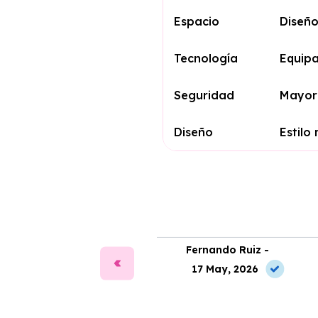
Espacio
Diseño
Tecnología
Equip
Seguridad
Mayor 
Diseño
Estilo
ía Martín -
Fernando Ruiz -
2 May, 2026
17 May, 2026