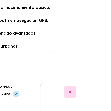
y almacenamiento básico.
ooth y navegación GPS.
frenado avanzados.
 urbanas.
Torres -
Clara Gómez -
, 2026
10 Jul, 2026