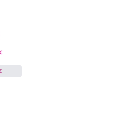
€
 €
€