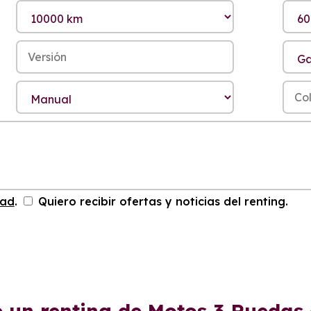
dad
.
Quiero recibir ofertas y noticias del renting.
e un renting de Motos 3 Ruedas