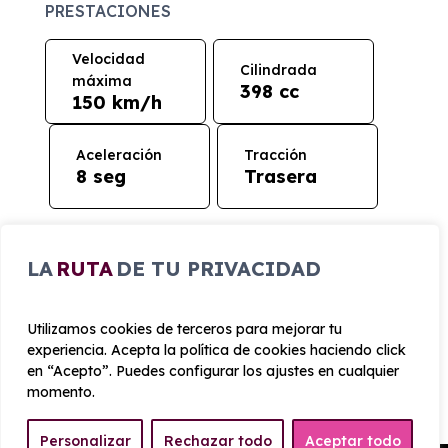
PRESTACIONES
Velocidad
Cilindrada
máxima
398 cc
150 km/h
Aceleración
Tracción
8 seg
Trasera
CONSUMO Y EMISIONES
LA
RUTA
DE TU PRIVACIDAD
Emisiones
83 g/km
Utilizamos cookies de terceros para mejorar tu
experiencia. Acepta la política de cookies haciendo click
en “Acepto”. Puedes configurar los ajustes en cualquier
momento.
Personalizar
Rechazar todo
Aceptar todo
¿Cómo funciona el renting?