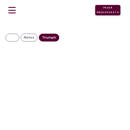
PEDIR
PRESUPUESTO
Motos
Triumph
Triumph SPEED
400
152€/Mes
Desde:
+ IVA
Gasolina
Manual
40cv
C