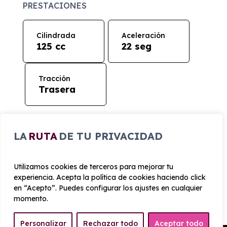
PRESTACIONES
Cilindrada
Aceleración
125 cc
22 seg
Tracción
Trasera
CONSUMO Y EMISIONES
LA
RUTA
DE TU PRIVACIDAD
Emisiones
57 g/km
Utilizamos cookies de terceros para mejorar tu
experiencia. Acepta la política de cookies haciendo click
en “Acepto”. Puedes configurar los ajustes en cualquier
momento.
Personalizar
Rechazar todo
Aceptar todo
¿Cómo funciona el renting?