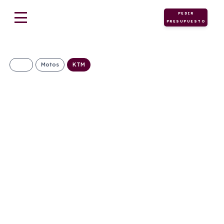
PEDIR
PRESUPUESTO
Motos
KTM
KTM SMC 125 R
140€/Mes
Desde:
+ IVA
Gasolina
Manual
15cv
C
57g/Km
2,4l/100km