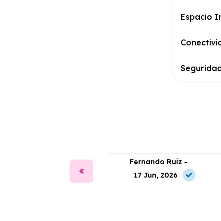
Espacio I
Conectivi
Segurida
ía Martín -
Fernando Ruiz -
2 May, 2026
17 Jun, 2026