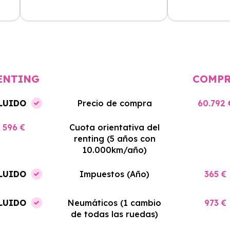
cio
El proceso de alquiler fue muy
Azahara Rentin
tá
sencillo, y el coche llegó rápido.
servicio de cal
cio
Totalmente recomendado para
facilidades y si
quienes buscan renting.
contrato. Muy 
ENTING
COMP
LUIDO
Precio de compra
60.792 
596 €
Cuota orientativa del
renting (5 años con
10.000km/año)
LUIDO
Impuestos (Año)
365 €
LUIDO
Neumáticos (1 cambio
973 €
de todas las ruedas)