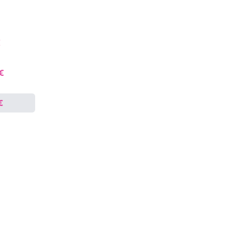
€
 €
€