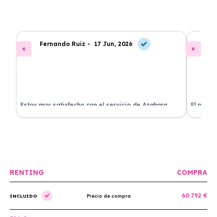
Fernando Ruiz -
17 Jun, 2026
La
Estoy muy satisfecho con el servicio de Azahara
El proce
Renting. El coche está en perfectas condiciones y el
llegó rá
precio es muy competitivo.
buscan r
RENTING
COMPRA
60.792 €
INCLUIDO
Precio de compra