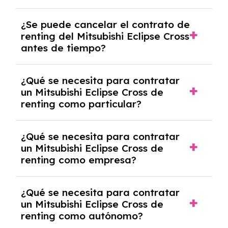
No, con el renting tienes la ventaja de que no
¿Se puede cancelar el contrato de
tendrás que pagar ningún tipo de entrada
renting del Mitsubishi Eclipse Cross
salvo en casos que lo exija el proveedor
antes de tiempo?
debido al resultado del estudio de viabilidad
económica.
Generalmente, puedes rescindir el contrato,
¿Qué se necesita para contratar
pero puede haber penalizaciones por
un Mitsubishi Eclipse Cross de
cancelación anticipada. Es importante revisar
renting como particular?
las condiciones del contrato y hablar con un
experto que te asesore.
Se requiere DNI/NIE, justificante de ingresos
¿Qué se necesita para contratar
y, en algunos casos, una consulta de solvencia
un Mitsubishi Eclipse Cross de
crediticia y un pago inicial.
renting como empresa?
Necesitarás el CIF de la empresa,
¿Qué se necesita para contratar
documentación financiera y, en algunos
un Mitsubishi Eclipse Cross de
casos, un informe de solvencia de la empresa
renting como autónomo?
y un pago inicial.