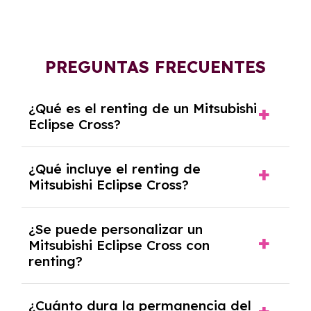
PREGUNTAS FRECUENTES
¿Qué es el renting de un Mitsubishi
Eclipse Cross?
El renting de un Mitsubishi Eclipse Cross es un
¿Qué incluye el renting de
contrato de alquiler a largo plazo en el que
Mitsubishi Eclipse Cross?
pagas una cuota mensual fija por el uso del
coche durante un periodo determinado,
El renting incluye el uso y disfrute del coche,
generalmente entre 2 y 5 años.
¿Se puede personalizar un
seguro a todo riesgo, mantenimiento,
Mitsubishi Eclipse Cross con
reparaciones, impuestos, asistencia en
renting?
carretera y gestión de la documentación.
Sí, puedes personalizar el coche con ciertas
¿Cuánto dura la permanencia del
opciones y equipamiento adicional, siempre y