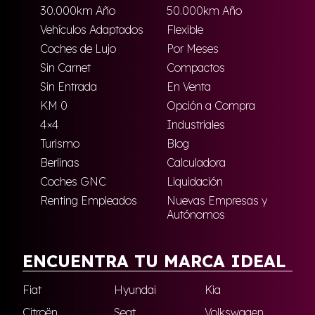
30.000km Año
50.000km Año
Vehículos Adaptados
Flexible
Coches de Lujo
Por Meses
Sin Carnet
Compactos
Sin Entrada
En Venta
KM 0
Opción a Compra
4×4
Industriales
Turismo
Blog
Berlinas
Calculadora
Coches GNC
Liquidación
Renting Empleados
Nuevas Empresas y
Autónomos
ENCUENTRA TU MARCA IDEAL
Fiat
Hyundai
Kia
Citroën
Seat
Volkswagen