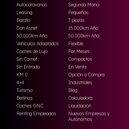
Autocaravanas
Segunda Mano
Leasing
Pequeños
Barato
7 plazas
Con Asnef
15.000km Año
30.000km Año
50.000km Año
Vehículos Adaptados
Flexible
Coches de Lujo
Por Meses
Sin Carnet
Compactos
Sin Entrada
En Venta
KM 0
Opción a Compra
4×4
Industriales
Turismo
Blog
Berlinas
Calculadora
Coches GNC
Liquidación
Renting Empleados
Nuevas Empresas y
Autónomos