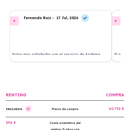
Fernando Ruiz -
17 Jul, 2026
La
Estoy muy satisfecho con el servicio de Azahara
El proce
Renting. El coche está en perfectas condiciones y el
llegó rá
precio es muy competitivo.
buscan r
RENTING
COMPRA
60.792 €
INCLUIDO
Precio de compra
596 €
Cuota orientativa del
renting (5 años con