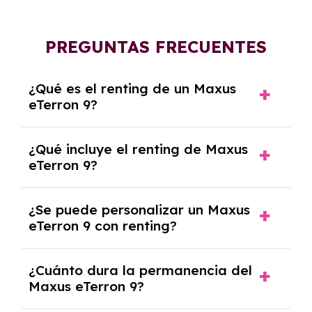
PREGUNTAS FRECUENTES
¿Qué es el renting de un Maxus
eTerron 9?
El renting de un Maxus eTerron 9 es un
¿Qué incluye el renting de Maxus
contrato de alquiler a largo plazo en el que
eTerron 9?
pagas una cuota mensual fija por el uso del
coche durante un periodo determinado,
El renting incluye el uso y disfrute del coche,
generalmente entre 2 y 5 años.
¿Se puede personalizar un Maxus
seguro a todo riesgo, mantenimiento,
eTerron 9 con renting?
reparaciones, impuestos, asistencia en
carretera y gestión de la documentación.
Sí, puedes personalizar el coche con ciertas
¿Cuánto dura la permanencia del
opciones y equipamiento adicional, siempre y
Maxus eTerron 9?
cuando lo pactes con la empresa de renting.