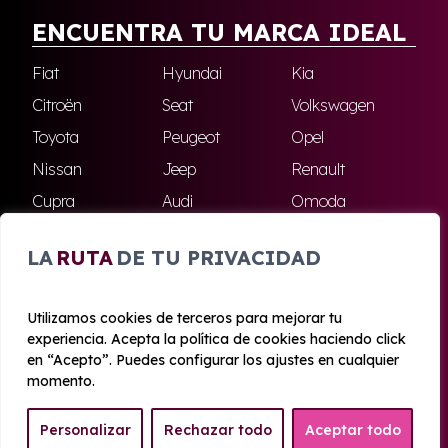
ENCUENTRA TU MARCA IDEAL
Fiat
Hyundai
Kia
Citroën
Seat
Volkswagen
Toyota
Peugeot
Opel
Nissan
Jeep
Renault
Cupra
Audi
Omoda
BMW
Dacia
Mazda
LA
RUTA
DE TU PRIVACIDAD
Skoda
Ford
Todas las marcas
Utilizamos cookies de terceros para mejorar tu
experiencia. Acepta la política de cookies haciendo click
© 2020 - 2026 Azahara Renting
en “Acepto”. Puedes configurar los ajustes en cualquier
Aviso legal y Privacidad
|
Política de cookies
|
Términos
momento.
Personalizar
Rechazar todo
Aceptar todo