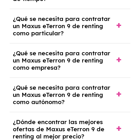
debido al resultado del estudio de viabilidad
económica.
Generalmente, puedes rescindir el contrato,
¿Qué se necesita para contratar
pero puede haber penalizaciones por
un Maxus eTerron 9 de renting
cancelación anticipada. Es importante revisar
como particular?
las condiciones del contrato y hablar con un
experto que te asesore.
Se requiere DNI/NIE, justificante de ingresos
¿Qué se necesita para contratar
y, en algunos casos, una consulta de solvencia
un Maxus eTerron 9 de renting
crediticia y un pago inicial.
como empresa?
Necesitarás el CIF de la empresa,
¿Qué se necesita para contratar
documentación financiera y, en algunos
un Maxus eTerron 9 de renting
casos, un informe de solvencia de la empresa
como autónomo?
y un pago inicial.
Se necesita DNI/NIE, alta en el régimen de
¿Dónde encontrar las mejores
autónomos, justificante de ingresos y, en
ofertas de Maxus eTerron 9 de
algunos casos, un informe fiscal y un pago
renting al mejor precio?
inicial.