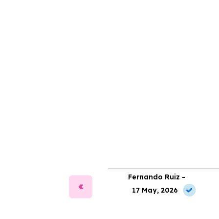
fía Martín -
Fernando Ruiz -
2 Jul, 2026
17 May, 2026