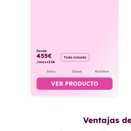
Desde:
455
€
Todo incluido
/mes+IVA
150cv
Diésel
8l/100km
VER PRODUCTO
Ventajas d