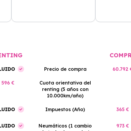
cio
El proceso de alquiler fue muy
Azahara Rentin
tá
sencillo, y el coche llegó rápido.
servicio de cal
cio
Totalmente recomendado para
facilidades y si
quienes buscan renting.
contrato. Muy 
ENTING
COMP
LUIDO
Precio de compra
60.792 
596 €
Cuota orientativa del
renting (5 años con
10.000km/año)
LUIDO
Impuestos (Año)
365 €
LUIDO
Neumáticos (1 cambio
973 €