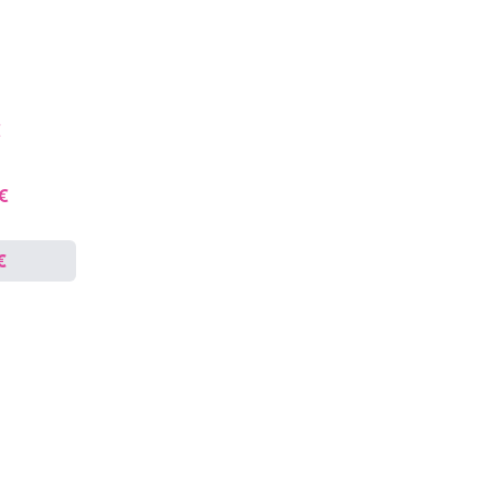
€
 €
€