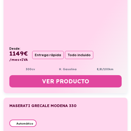
Desde:
1149
€
Entrega rápida
Todo incluido
/mes+IVA
300cv
H. Gasolina
8,8l/100km
VER PRODUCTO
MASERATI GRECALE MODENA 330
Automático