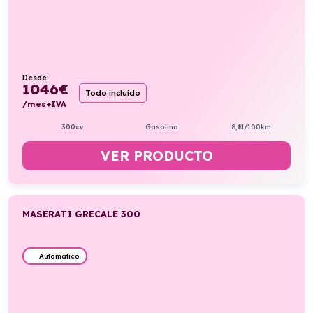
Desde:
1046
€
Todo incluido
/mes+IVA
300cv
Gasolina
8,8l/100km
VER PRODUCTO
MASERATI GRECALE 300
Automático