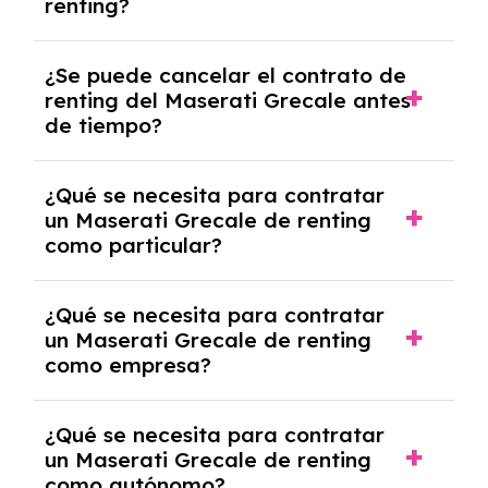
renting?
mensuales.
No, con el renting tienes la ventaja de que no
¿Se puede cancelar el contrato de
tendrás que pagar ningún tipo de entrada
renting del Maserati Grecale antes
salvo en casos que lo exija el proveedor
de tiempo?
debido al resultado del estudio de viabilidad
económica.
Generalmente, puedes rescindir el contrato,
¿Qué se necesita para contratar
pero puede haber penalizaciones por
un Maserati Grecale de renting
cancelación anticipada. Es importante revisar
como particular?
las condiciones del contrato y hablar con un
experto que te asesore.
Se requiere DNI/NIE, justificante de ingresos
¿Qué se necesita para contratar
y, en algunos casos, una consulta de solvencia
un Maserati Grecale de renting
crediticia y un pago inicial.
como empresa?
Necesitarás el CIF de la empresa,
¿Qué se necesita para contratar
documentación financiera y, en algunos
un Maserati Grecale de renting
casos, un informe de solvencia de la empresa
como autónomo?