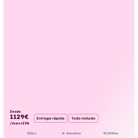
Desde:
1129
€
Entrega rápida
Todo incluido
/mes+IVA
330cv
H. Gasolina
9l/100km