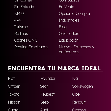
Sin Entrada
En Venta
KM 0
Opción a Compra
4×4
Industriales
Turismo
Blog
Berlinas
Calculadora
Coches GNC
Liquidación
Renting Empleados
Nuevas Empresas y
Autónomos
ENCUENTRA TU MARCA IDEAL
Fiat
Hyundai
Kia
Citroën
Seat
Volkswagen
Toyota
Peugeot
Opel
Nissan
Jeep
Renault
Cupra
Audi
Omoda