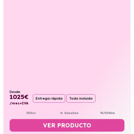
Desde:
1025
€
Entrega rápida
Todo incluido
/mes+IVA
300cv
H. Gasolina
9l/100km
VER PRODUCTO