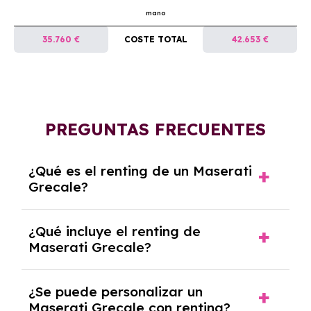
mano
35.760 €
COSTE TOTAL
42.653 €
PREGUNTAS FRECUENTES
¿Qué es el renting de un Maserati
Grecale?
El renting de un Maserati Grecale es un
¿Qué incluye el renting de
contrato de alquiler a largo plazo en el que
Maserati Grecale?
pagas una cuota mensual fija por el uso del
coche durante un periodo determinado,
El renting incluye el uso y disfrute del coche,
generalmente entre 2 y 5 años.
¿Se puede personalizar un
seguro a todo riesgo, mantenimiento,
Maserati Grecale con renting?