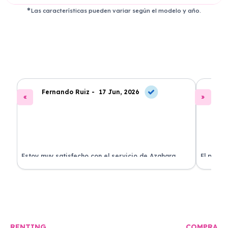
Las características pueden variar según el modelo y año.
Fernando Ruiz -
17 Jun, 2026
La
Estoy muy satisfecho con el servicio de Azahara
El proce
Renting. El coche está en perfectas condiciones y el
llegó rá
precio es muy competitivo.
buscan r
RENTING
COMPRA