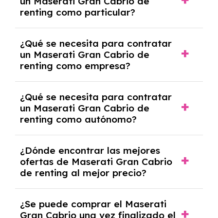
un Maserati Gran Cabrio de
cancelación anticipada. Es importante revisar
renting como particular?
las condiciones del contrato y hablar con un
experto que te asesore.
Se requiere DNI/NIE, justificante de ingresos
¿Qué se necesita para contratar
y, en algunos casos, una consulta de solvencia
un Maserati Gran Cabrio de
crediticia y un pago inicial.
renting como empresa?
Necesitarás el CIF de la empresa,
¿Qué se necesita para contratar
documentación financiera y, en algunos
un Maserati Gran Cabrio de
casos, un informe de solvencia de la empresa
renting como autónomo?
y un pago inicial.
Se necesita DNI/NIE, alta en el régimen de
¿Dónde encontrar las mejores
autónomos, justificante de ingresos y, en
ofertas de Maserati Gran Cabrio
algunos casos, un informe fiscal y un pago
de renting al mejor precio?
inicial.
En nuestra página web podrás encontrar las
¿Se puede comprar el Maserati
mejores ofertas de vehículos de renting con
Gran Cabrio una vez finalizado el