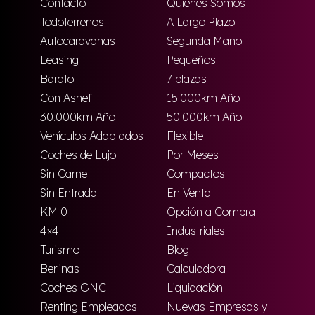
Contacto
Quienes Somos
Todoterrenos
A Largo Plazo
Autocaravanas
Segunda Mano
Leasing
Pequeños
Barato
7 plazas
Con Asnef
15.000km Año
30.000km Año
50.000km Año
Vehículos Adaptados
Flexible
Coches de Lujo
Por Meses
Sin Carnet
Compactos
Sin Entrada
En Venta
KM 0
Opción a Compra
4×4
Industriales
Turismo
Blog
Berlinas
Calculadora
Coches GNC
Liquidación
Renting Empleados
Nuevas Empresas y