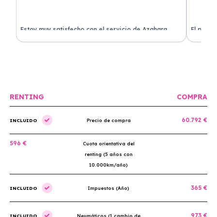
Estoy muy satisfecho con el servicio de Azahara
El proce
Renting. El coche está en perfectas condiciones y el
llegó rá
precio es muy competitivo.
buscan r
RENTING
COMPRA
60.792 €
INCLUIDO
Precio de compra
596 €
Cuota orientativa del
renting (5 años con
10.000km/año)
365 €
INCLUIDO
Impuestos (Año)
973 €
INCLUIDO
Neumáticos (1 cambio de