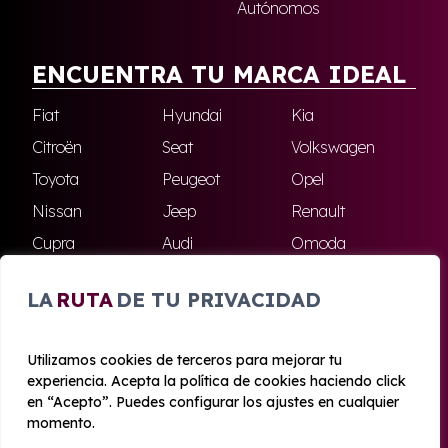
Autónomos
ENCUENTRA TU MARCA IDEAL
Fiat
Hyundai
Kia
Citroën
Seat
Volkswagen
Toyota
Peugeot
Opel
Nissan
Jeep
Renault
Cupra
Audi
Omoda
BMW
Dacia
Mazda
LA
RUTA
DE TU PRIVACIDAD
Skoda
Ford
Todas las marcas
Utilizamos cookies de terceros para mejorar tu
experiencia. Acepta la política de cookies haciendo click
© 2020 - 2026 Azahara Renting
en “Acepto”. Puedes configurar los ajustes en cualquier
Aviso legal y Privacidad
|
Política de cookies
|
Términos
momento.