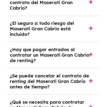
contrato del Maserati Gran
30,000 km anuales. Si excedes ese límite,
Cabrio?
puede haber un cargo adicional.
Al finalizar el contrato, puedes devolver el
¿El seguro a todo riesgo del
coche, renovarlo por uno nuevo o, en algunos
Maserati Gran Cabrio está
casos, comprarlo a un precio previamente
incluido?
acordado.
Con el renting podrás disfrutar de un
¿Hay que pagar entradas al
Maserati Gran Cabrio con el seguro a todo
contratar un Maserati Gran Cabrio
riesgo sin franquicia incluido dentro de las
de renting?
cuotas mensuales.
No, con el renting tienes la ventaja de que no
¿Se puede cancelar el contrato de
tendrás que pagar ningún tipo de entrada
renting del Maserati Gran Cabrio
salvo en casos que lo exija el proveedor
antes de tiempo?
debido al resultado del estudio de viabilidad
económica.
Generalmente, puedes rescindir el contrato,
¿Qué se necesita para contratar
pero puede haber penalizaciones por